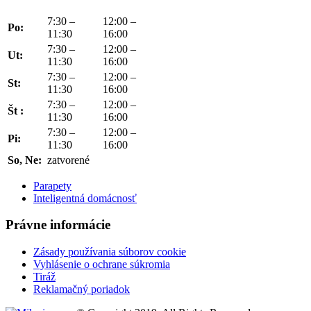
7:30 –
12:00 –
Po:
11:30
16:00
7:30 –
12:00 –
Ut:
11:30
16:00
7:30 –
12:00 –
St:
11:30
16:00
7:30 –
12:00 –
Št :
11:30
16:00
7:30 –
12:00 –
Pi:
11:30
16:00
So, Ne:
zatvorené
Parapety
Inteligentná domácnosť
Právne informácie
Zásady používania súborov cookie
Vyhlásenie o ochrane súkromia
Tiráž
Reklamačný poriadok