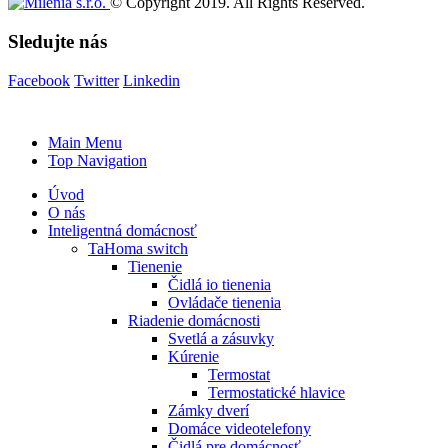
© Copyright 2019. All Rights Reserved.
Sledujte nás
Facebook
Twitter
Linkedin
Main Menu
Top Navigation
Úvod
O nás
Inteligentná domácnosť
TaHoma switch
Tienenie
Čidlá io tienenia
Ovládače tienenia
Riadenie domácnosti
Svetlá a zásuvky
Kúrenie
Termostat
Termostatické hlavice
Zámky dverí
Domáce videotelefony
Čidlá pre domácnosť