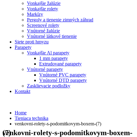
Vonkajšie žalúzie
Vonkajšie rolety
Markízy
Pergoly a tienenie zimných záhrad
Screenové rolety
Vnútorné žalúzie
Vnútorné látkové tienenie
Siete proti hmyzu
Parapety
Vonkajšie Al parapety
1 mm parapety
Extrudované parapety
Vnútorné parapety
Vnútorné PVC parapety
Vnútorné DTD parapety
Zasklievacie podložky
Kontakt
Home
Tieniaca technika
venkovni-rolety-s-podomitkovym-boxem-(7)
venkovni-rolety-s-podomitkovym-boxem-(7)