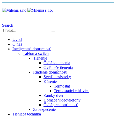
Search
Úvod
O nás
Inteligentná domácnosť
TaHoma switch
Tienenie
Čidlá io tienenia
Ovládače tienenia
Riadenie domácnosti
Svetlá a zásuvky
Kúrenie
Termostat
Termostatické hlavice
Zámky dverí
Domáce videotelefony
Čidlá pre domácnosť
Zabezpečenie
Tieniaca technika