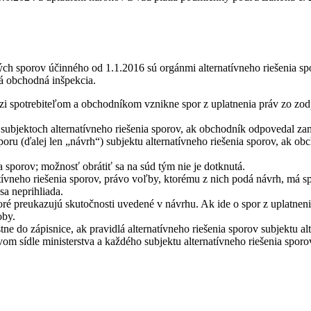
kých sporov účinného od 1.1.2016 sú orgánmi alternatívneho riešenia s
ká obchodná inšpekcia.
i spotrebiteľom a obchodníkom vznikne spor z uplatnenia práv zo zod
subjektoch alternatívneho riešenia sporov, ak obchodník odpovedal za
sporu (ďalej len „návrh“) subjektu alternatívneho riešenia sporov, ak 
a sporov; možnosť obrátiť sa na súd tým nie je dotknutá.
natívneho riešenia sporov, právo voľby, ktorému z nich podá návrh, má s
sa neprihliada.
oré preukazujú skutočnosti uvedené v návrhu. Ak ide o spor z uplatnen
oby.
ne do zápisnice, ak pravidlá alternatívneho riešenia sporov subjektu a
m sídle ministerstva a každého subjektu alternatívneho riešenia sporo