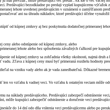
y ju mal prevziať, môže predávajúci vec predať. Ak ide o vec väčšej 
i. Predávajúci bezodkladne po predaji vyplatí kupujúcemu výťažok z pr
rimeranej lehote uvedenej predávajúcim v oznámení o zamýšľanom predaj
ostačovať ani na úhradu nákladov, ktoré predávajúci účelne vynaložil
úpiť od kúpnej zmluvy aj bez poskytnutia dodatočnej primeranej lehot
ej ceny alebo odstúpenie od kúpnej zmluvy, alebo
 v primeranej lehote alebo bez spôsobenia závažných ťažkostí pre kupujú
túpenie od kúpnej zmluvy sa zohľadnia všetky okolnosti, najmä druh 
ť vadu. Zľava z kúpnej ceny musí byť primeraná rozdielu hodnoty preda
ieľal na vzniku vady alebo ak je vada zanedbateľná. Dôkazné bremeno,
piť len vo vzťahu k vadnej veci. Vo vzťahu k ostatným veciam môže o
emu na náklady predávajúceho. Predávajúci zabezpečí odstránenie veci,
tráni, môže kupujúci zabezpečiť odstránenie a doručenie veci predávaj
neskôr do 14 dní odo dňa vrátenia veci predávajúcemu alebo po preuká