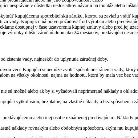
ujúci nesprávne v dôsledku nedostatkov návodu na montáž alebo inštalá
oskytnúť kupujúcemu spotrebiteľskú záruku, ktorou sa zaviažu vrátiť 
i za vady. Kupujúci má právo požadovať od výrobcu alebo predávajúceh
eklame dostupnej v čase uzatvorenia kúpnej zmluvy alebo pred jej uzat
je výrobky dlhšiu záručnú dobu ako 24 mesiacov, predávajúci nesmie tút
d zistenia vady, najneskôr do uplynutia záručnej doby.
ravou veci. Kupujúci si nemôže zvoliť spôsob odstránenia vady, ktorý
dom na všetky okolnosti, najmä na hodnotu, ktorú by mala vec bez vad
nie sú možné alebo ak by si vyžadovali neprimerané náklady s ohľadom
kupujúci vytkol vadu, bezplatne, na vlastné náklady a bez spôsobenia
 predávajúcemu alebo inej osobe oznámenej predávajúcim. Náklady pre
lastné náklady rovnakým alebo obdobným spôsobom, akým mu kupujúci