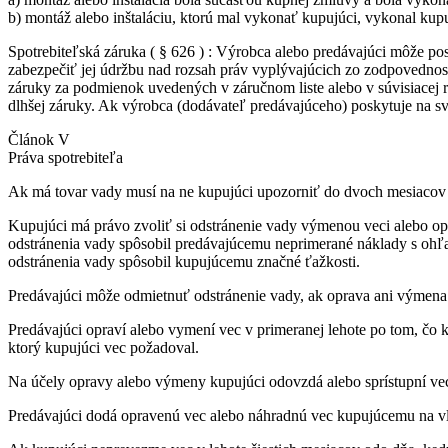
b) montáž alebo inštaláciu, ktorú mal vykonať kupujúci, vykonal kup
Spotrebiteľská záruka ( § 626 ) : Výrobca alebo predávajúci môže p
zabezpečiť jej údržbu nad rozsah práv vyplývajúcich zo zodpovednost
záruky za podmienok uvedených v záručnom liste alebo v súvisiacej r
dlhšej záruky. Ak výrobca (dodávateľ predávajúceho) poskytuje na svo
Článok V
Práva spotrebiteľa
Ak má tovar vady musí na ne kupujúci upozorniť do dvoch mesiacov o
Kupujúci má právo zvoliť si odstránenie vady výmenou veci alebo op
odstránenia vady spôsobil predávajúcemu neprimerané náklady s ohľa
odstránenia vady spôsobil kupujúcemu značné ťažkosti.
Predávajúci môže odmietnuť odstránenie vady, ak oprava ani výmena 
Predávajúci opraví alebo vymení vec v primeranej lehote po tom, čo 
ktorý kupujúci vec požadoval.
Na účely opravy alebo výmeny kupujúci odovzdá alebo sprístupní vec
Predávajúci dodá opravenú vec alebo náhradnú vec kupujúcemu na v