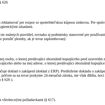
§ 626
 reklamovať pre rozpor so spotrebiteľskou kúpnou zmluvou. Pre správn
ygienickými zásadami.
cne známych pravidiel, rovnako aj podmienky stanovené pre používanie 
ie porušiť plomby, ak je tovar zaplombovaný.
ej osoby, o ktorej predávajúci oboznámil kupujúceho pred uzavretím 
ajúceho alebo na inej adrese, o ktorej predávajúci oboznámil kupujúce
čuje doklad o zakúpení (doklad z ERP). Predloženie dokladu o zakúpen
ť, pričom sa na tovar poskytne 24-mesačná záruka, nie však dlhšia, hoc
a § 626 ).
 a všeobecnými požiadavkami (§ 617).