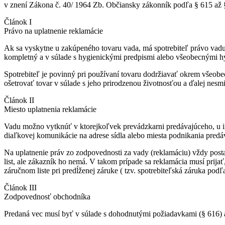
v znení Zákona č. 40/ 1964 Zb. Občiansky zákonník podľa § 615 až 
Článok I
Právo na uplatnenie reklamácie
Ak sa vyskytne u zakúpeného tovaru vada, má spotrebiteľ právo vadu
kompletný a v súlade s hygienickými predpismi alebo všeobecnými h
Spotrebiteľ je povinný pri používaní tovaru dodržiavať okrem všeobe
ošetrovať tovar v súlade s jeho prirodzenou životnosťou a ďalej nesm
Článok II
Miesto uplatnenia reklamácie
Vadu možno vytknúť v ktorejkoľvek prevádzkarni predávajúceho, u in
diaľkovej komunikácie na adrese sídla alebo miesta podnikania predáv
Na uplatnenie práv zo zodpovednosti za vady (reklamáciu) vždy posta
list, ale zákazník ho nemá. V takom prípade sa reklamácia musí prija
záručnom liste pri predĺženej záruke ( tzv. spotrebiteľská záruka podľ
Článok III
Zodpovednosť obchodníka
Predaná vec musí byť v súlade s dohodnutými požiadavkami (§ 616)