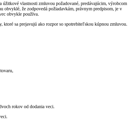
sť a úžitkové vlastnosti zmluvou požadované, predávajúcim, výrobcom
ruhu obvyklé, že zodpovedá požiadavkám, právnym predpisom, je v
 vec obvykle používa.
y, ktoré sa prejavujú ako rozpor so spotrebiteľskou kúpnou zmluvou.
tovaru,
 dvoch rokov od dodania veci.
eci.