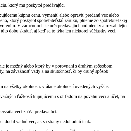
ciu, ktorý mu poskytol predávajúci
kupujúcemu kúpnu cenu, vymeniť alebo opraviť predanú vec alebo
o, ktorý poskytol spotrebiteľskú záruku, plnenie zo spotrebiteľskej
vorením. V záručnom liste určí predávajúci podmienky a rozsah tejto
o dobu skrátiť, aj keď sa to týka len niektorej súčiastky veci.
 nie je možný alebo ktorý by v porovnaní s druhým spôsobom
y, na závažnosť vady a na skutočnosť, či by druhý spôsob
 na všetky okolnosti, vrátane okolností uvedených vyššie.
 závažných ťažkostí kupujúcemu s ohľadom na povahu veci a účel, na
vzatia veci znáša predávajúci.
 dodal vadnú vec, ak sa strany nedohodnú inak.