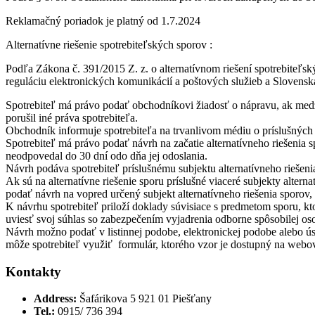
Reklamačný poriadok je platný od 1.7.2024
Alternatívne riešenie spotrebiteľských sporov :
Podľa Zákona č. 391/2015 Z. z. o alternatívnom riešení spotrebiteľs
reguláciu elektronických komunikácií a poštových služieb a Slovens
Spotrebiteľ má právo podať obchodníkovi žiadosť o nápravu, ak medz
porušil iné práva spotrebiteľa.
Obchodník informuje spotrebiteľa na trvanlivom médiu o príslušných 
Spotrebiteľ má právo podať návrh na začatie alternatívneho riešenia 
neodpovedal do 30 dní odo dňa jej odoslania.
Návrh podáva spotrebiteľ príslušnému subjektu alternatívneho riešeni
Ak sú na alternatívne riešenie sporu príslušné viaceré subjekty alter
podať návrh na vopred určený subjekt alternatívneho riešenia sporov, 
K návrhu spotrebiteľ priloží doklady súvisiace s predmetom sporu, kt
uviesť svoj súhlas so zabezpečením vyjadrenia odborne spôsobilej os
Návrh možno podať v listinnej podobe, elektronickej podobe alebo úst
môže spotrebiteľ využiť formulár, ktorého vzor je dostupný na webovo
Kontakty
Address:
Šafárikova 5 921 01 Piešťany
Tel.:
0915/ 736 394