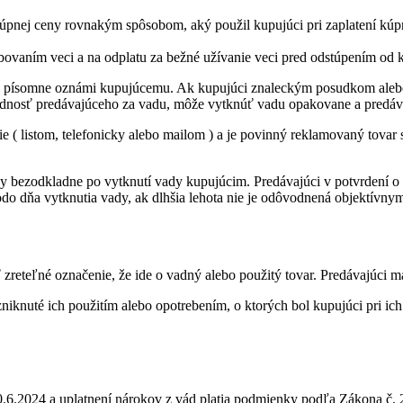
úpnej ceny rovnakým spôsobom, aký použil kupujúci pri zaplatení kúp
vaním veci a na odplatu za bežné užívanie veci pred odstúpením od 
ia písomne oznámi kupujúcemu. Ak kupujúci znaleckým posudkom ale
ednosť predávajúceho za vadu, môže vytknúť vadu opakovane a predá
 ( listom, telefonicky alebo mailom ) a je povinný reklamovaný tovar 
 bezodkladne po vytknutí vady kupujúcim. Predávajúci v potvrdení o vy
do dňa vytknutia vady, ak dlhšia lehota nie je odôvodnená objektívn
 zreteľné označenie, že ide o vadný alebo použitý tovar. Predávajúci m
iknuté ich použitím alebo opotrebením, o ktorých bol kupujúci pri ich
6.2024 a uplatnení nárokov z vád platia podmienky podľa Zákona č. 