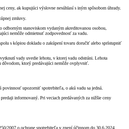
nej ceny, ak kupujúci výslovne nesúhlasí s iným spôsobom úhrady.
kúpnej zmluvy.
bo odborným stanoviskom vydaným akreditovanou osobou,
vajúci nemôže odmietnuť zodpovednosť za vadu.
spolu s kópiou dokladu o zakúpení tovaru doručiť alebo sprístupniť
tknutí vady uvedie lehotu, v ktorej vadu odstráni. Lehota
ym dôvodom, ktorý predávajúci nemôže ovplyvniť.
á povinnosť upozorniť spotrebiteľa, o akú vadu sa jedná.
 predaji informovaný. Pri veciach predávaných za nižšie ceny
250/2007 o ochrane spotrebiteľa v znení účinnom do 30.6.2024