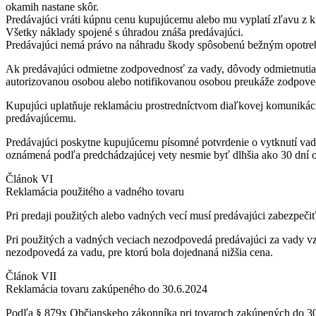
okamih nastane skôr.
Predávajúci vráti kúpnu cenu kupujúcemu alebo mu vyplatí zľavu z k
Všetky náklady spojené s úhradou znáša predávajúci.
Predávajúci nemá právo na náhradu škody spôsobenú bežným opotrebo
Ak predávajúci odmietne zodpovednosť za vady, dôvody odmietnut
autorizovanou osobou alebo notifikovanou osobou preukáže zodpov
Kupujúci uplatňuje reklamáciu prostredníctvom diaľkovej komunikácie
predávajúcemu.
Predávajúci poskytne kupujúcemu písomné potvrdenie o vytknutí vady
oznámená podľa predchádzajúcej vety nesmie byť dlhšia ako 30 dní o
Článok VI
Reklamácia použitého a vadného tovaru
Pri predaji použitých alebo vadných vecí musí predávajúci zabezpečiť
Pri použitých a vadných veciach nezodpovedá predávajúci za vady vzn
nezodpovedá za vadu, pre ktorú bola dojednaná nižšia cena.
Článok VII
Reklamácia tovaru zakúpeného do 30.6.2024
Podľa § 879x Občianskeho zákonníka pri tovaroch zakúpených do 30.