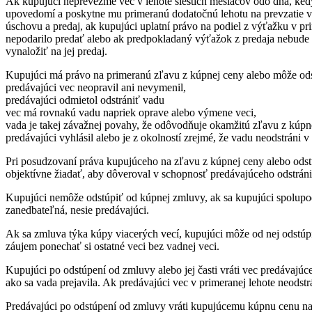
Ak kupujúci neprevezme vec v lehote šiestich mesiacov odo dňa, ked
upovedomí a poskytne mu primeranú dodatočnú lehotu na prevzatie vec
úschovu a predaj, ak kupujúci uplatní právo na podiel z výťažku v p
nepodarilo predať alebo ak predpokladaný výťažok z predaja nebude p
vynaložiť na jej predaj.
Kupujúci má právo na primeranú zľavu z kúpnej ceny alebo môže odst
predávajúci vec neopravil ani nevymenil,
predávajúci odmietol odstrániť vadu
vec má rovnakú vadu napriek oprave alebo výmene veci,
vada je takej závažnej povahy, že odôvodňuje okamžitú zľavu z kúpn
predávajúci vyhlásil alebo je z okolností zrejmé, že vadu neodstráni
Pri posudzovaní práva kupujúceho na zľavu z kúpnej ceny alebo ods
objektívne žiadať, aby dôveroval v schopnosť predávajúceho odstráni
Kupujúci nemôže odstúpiť od kúpnej zmluvy, ak sa kupujúci spolupod
zanedbateľná, nesie predávajúci.
Ak sa zmluva týka kúpy viacerých vecí, kupujúci môže od nej odstú
záujem ponechať si ostatné veci bez vadnej veci.
Kupujúci po odstúpení od zmluvy alebo jej časti vráti vec predávajúc
ako sa vada prejavila. Ak predávajúci vec v primeranej lehote neods
Predávajúci po odstúpení od zmluvy vráti kupujúcemu kúpnu cenu naj