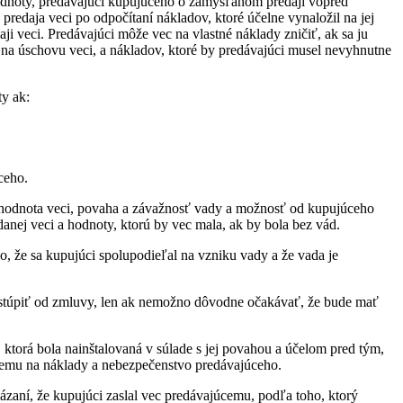
hodnoty, predávajúci kupujúceho o zamýšľanom predaji vopred
edaja veci po odpočítaní nákladov, ktoré účelne vynaložil na jej
i veci. Predávajúci môže vec na vlastné náklady zničiť, ak sa ju
 na úschovu veci, a nákladov, ktoré by predávajúci musel nevyhnutne
y ak:
ceho.
a hodnota veci, povaha a závažnosť vady a možnosť od kupujúceho
nej veci a hodnoty, ktorú by vec mala, ak by bola bez vád.
 že sa kupujúci spolupodieľal na vzniku vady a že vada je
dstúpiť od zmluvy, len ak nemožno dôvodne očakávať, že bude mať
 ktorá bola nainštalovaná v súlade s jej povahou a účelom pred tým,
úcemu na náklady a nebezpečenstvo predávajúceho.
zaní, že kupujúci zaslal vec predávajúcemu, podľa toho, ktorý