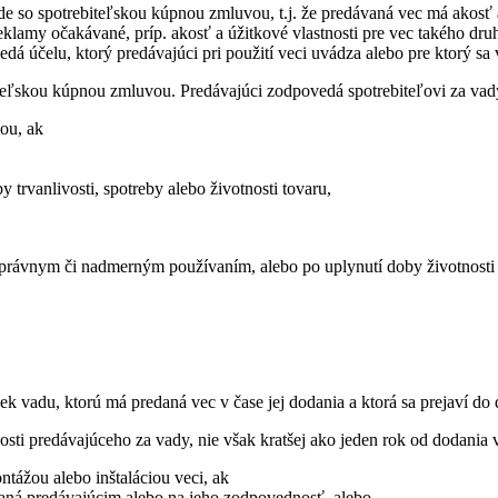
úlade so spotrebiteľskou kúpnou zmluvou, t.j. že predávaná vec má ako
eklamy očakávané, príp. akosť a úžitkové vlastnosti pre vec takého d
 účelu, ktorý predávajúci pri použití veci uvádza alebo pre ktorý sa
biteľskou kúpnou zmluvou. Predávajúci zodpovedá spotrebiteľovi za vad
ou, ak
 trvanlivosti, spotreby alebo životnosti tovaru,
esprávnym či nadmerným používaním, alebo po uplynutí doby životnosti 
 vadu, ktorú má predaná vec v čase jej dodania a ktorá sa prejaví do
sti predávajúceho za vady, nie však kratšej ako jeden rok od dodania v
tážou alebo inštaláciou veci, ak
naná predávajúcim alebo na jeho zodpovednosť, alebo