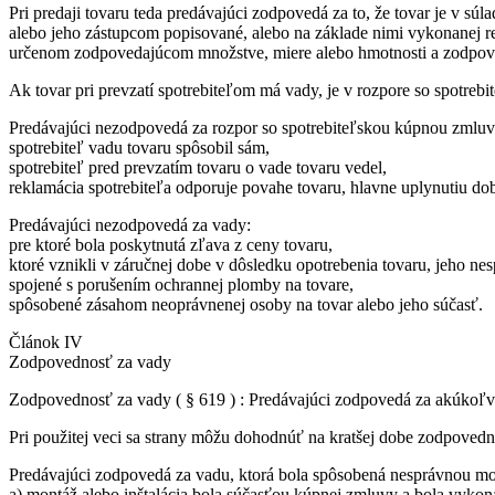
Pri predaji tovaru teda predávajúci zodpovedá za to, že tovar je v s
alebo jeho zástupcom popisované, alebo na základe nimi vykonanej r
určenom zodpovedajúcom množstve, miere alebo hmotnosti a zodpovedá
Ak tovar pri prevzatí spotrebiteľom má vady, je v rozpore so spotre
Predávajúci nezodpovedá za rozpor so spotrebiteľskou kúpnou zmluv
spotrebiteľ vadu tovaru spôsobil sám,
spotrebiteľ pred prevzatím tovaru o vade tovaru vedel,
reklamácia spotrebiteľa odporuje povahe tovaru, hlavne uplynutiu doby
Predávajúci nezodpovedá za vady:
pre ktoré bola poskytnutá zľava z ceny tovaru,
ktoré vznikli v záručnej dobe v dôsledku opotrebenia tovaru, jeho n
spojené s porušením ochrannej plomby na tovare,
spôsobené zásahom neoprávnenej osoby na tovar alebo jeho súčasť.
Článok IV
Zodpovednosť za vady
Zodpovednosť za vady ( § 619 ) : Predávajúci zodpovedá za akúkoľvek
Pri použitej veci sa strany môžu dohodnúť na kratšej dobe zodpovedno
Predávajúci zodpovedá za vadu, ktorá bola spôsobená nesprávnou mon
a) montáž alebo inštalácia bola súčasťou kúpnej zmluvy a bola vyko