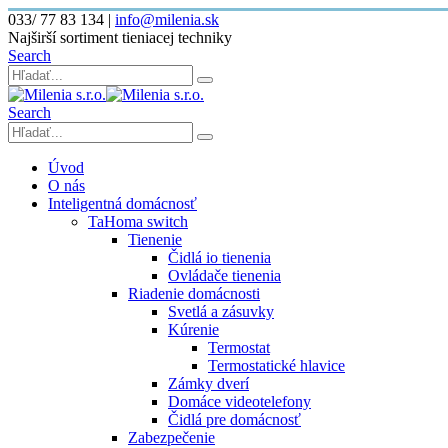
033/ 77 83 134
|
info@milenia.sk
Najširší sortiment tieniacej techniky
Search
Search
Úvod
O nás
Inteligentná domácnosť
TaHoma switch
Tienenie
Čidlá io tienenia
Ovládače tienenia
Riadenie domácnosti
Svetlá a zásuvky
Kúrenie
Termostat
Termostatické hlavice
Zámky dverí
Domáce videotelefony
Čidlá pre domácnosť
Zabezpečenie