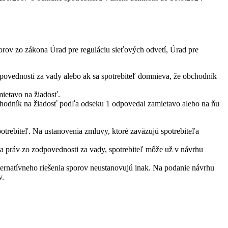
porov zo zákona Úrad pre reguláciu sieťových odvetí, Úrad pre
povednosti za vady alebo ak sa spotrebiteľ domnieva, že obchodník
mietavo na žiadosť.
obchodník na žiadosť podľa odseku 1 odpovedal zamietavo alebo na ňu
potrebiteľ. Na ustanovenia zmluvy, ktoré zaväzujú spotrebiteľa
ia práv zo zodpovednosti za vady, spotrebiteľ môže už v návrhu
lternatívneho riešenia sporov neustanovujú inak. Na podanie návrhu
v.