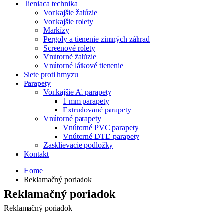
Tieniaca technika
Vonkajšie žalúzie
Vonkajšie rolety
Markízy
Pergoly a tienenie zimných záhrad
Screenové rolety
Vnútorné žalúzie
Vnútorné látkové tienenie
Siete proti hmyzu
Parapety
Vonkajšie Al parapety
1 mm parapety
Extrudované parapety
Vnútorné parapety
Vnútorné PVC parapety
Vnútorné DTD parapety
Zasklievacie podložky
Kontakt
Home
Reklamačný poriadok
Reklamačný poriadok
Reklamačný poriadok