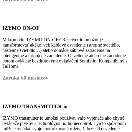
IZYMO ON-OF
Mikromodul IZYMO ON-OFF Receiver io umožňuje
transformovať akékoľvek káblové osvetlenie (stropné svietidlo,
nástenné svietidlo…) alebo domáce káblové zariadenie na
inteligentné a pripojené zariadenie. Osvetlenie alebo iné zariadenie
potom ovládate bezdrôtovými ovládačmi Somfy io. Kompatibilný s
TaHoma
Záruka 60 mesiacov
IZYMO TRANSMITTER io
IZYMO transmitter io umožní používať vaše vypínače ako chytré
ovládače prvkov s technológiou io-homecontrol. Týmto spôsobom
môžete ovládať svoje motorizované rolety, žalúzie či osvetlenie.