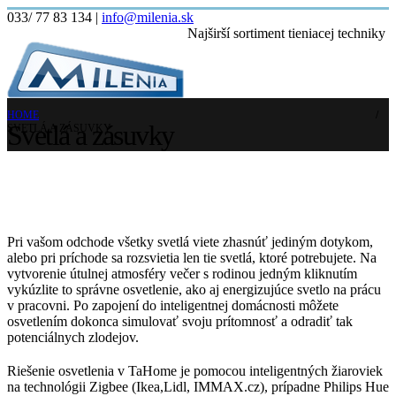
033/ 77 83 134
|
info@milenia.sk
Najširší sortiment tieniacej techniky
HOME
Svetlá a zásuvky
SVETLÁ A ZÁSUVKY
Pri vašom odchode všetky svetlá viete zhasnúť jediným dotykom,
alebo pri príchode sa rozsvietia len tie svetlá, ktoré potrebujete. Na
vytvorenie útulnej atmosféry večer s rodinou jedným kliknutím
vykúzlite to správne osvetlenie, ako aj energizujúce svetlo na prácu
v pracovni. Po zapojení do inteligentnej domácnosti môžete
osvetlením dokonca simulovať svoju prítomnosť a odradiť tak
potenciálnych zlodejov.
Riešenie osvetlenia v TaHome je pomocou inteligentných žiaroviek
na technológii Zigbee (Ikea,Lidl, IMMAX.cz), prípadne Philips Hue