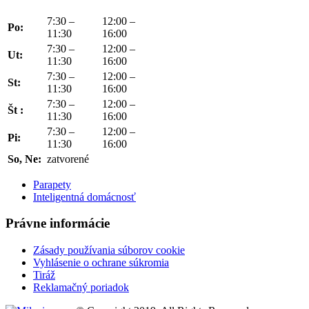
7:30 –
12:00 –
Po:
11:30
16:00
7:30 –
12:00 –
Ut:
11:30
16:00
7:30 –
12:00 –
St:
11:30
16:00
7:30 –
12:00 –
Št :
11:30
16:00
7:30 –
12:00 –
Pi:
11:30
16:00
So, Ne:
zatvorené
Parapety
Inteligentná domácnosť
Právne informácie
Zásady používania súborov cookie
Vyhlásenie o ochrane súkromia
Tiráž
Reklamačný poriadok