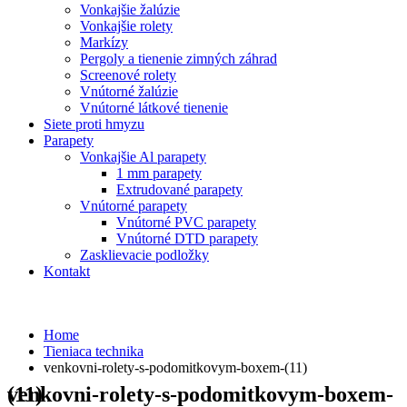
Vonkajšie žalúzie
Vonkajšie rolety
Markízy
Pergoly a tienenie zimných záhrad
Screenové rolety
Vnútorné žalúzie
Vnútorné látkové tienenie
Siete proti hmyzu
Parapety
Vonkajšie Al parapety
1 mm parapety
Extrudované parapety
Vnútorné parapety
Vnútorné PVC parapety
Vnútorné DTD parapety
Zasklievacie podložky
Kontakt
Home
Tieniaca technika
venkovni-rolety-s-podomitkovym-boxem-(11)
venkovni-rolety-s-podomitkovym-boxem-(11)