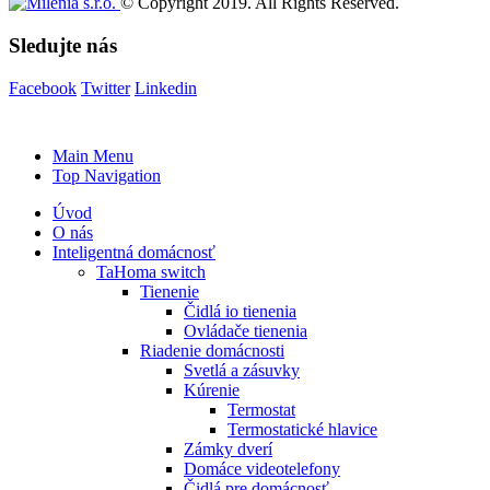
© Copyright 2019. All Rights Reserved.
Sledujte nás
Facebook
Twitter
Linkedin
Main Menu
Top Navigation
Úvod
O nás
Inteligentná domácnosť
TaHoma switch
Tienenie
Čidlá io tienenia
Ovládače tienenia
Riadenie domácnosti
Svetlá a zásuvky
Kúrenie
Termostat
Termostatické hlavice
Zámky dverí
Domáce videotelefony
Čidlá pre domácnosť