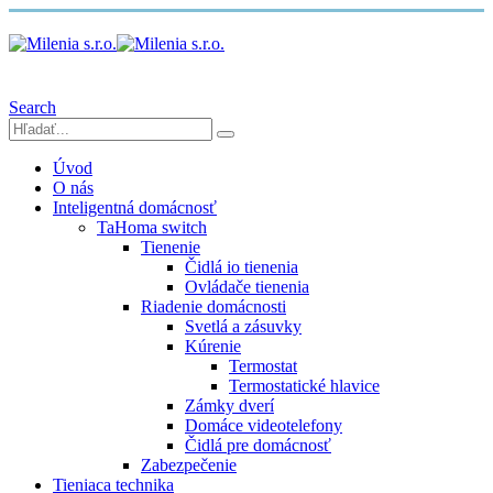
Search
Úvod
O nás
Inteligentná domácnosť
TaHoma switch
Tienenie
Čidlá io tienenia
Ovládače tienenia
Riadenie domácnosti
Svetlá a zásuvky
Kúrenie
Termostat
Termostatické hlavice
Zámky dverí
Domáce videotelefony
Čidlá pre domácnosť
Zabezpečenie
Tieniaca technika