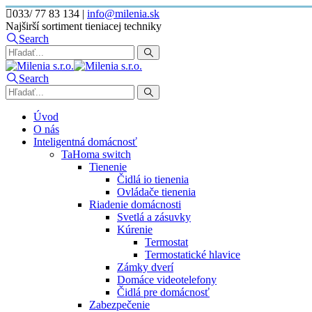
033/ 77 83 134
|
info@milenia.sk
Najširší sortiment tieniacej techniky
Search
Search
Úvod
O nás
Inteligentná domácnosť
TaHoma switch
Tienenie
Čidlá io tienenia
Ovládače tienenia
Riadenie domácnosti
Svetlá a zásuvky
Kúrenie
Termostat
Termostatické hlavice
Zámky dverí
Domáce videotelefony
Čidlá pre domácnosť
Zabezpečenie