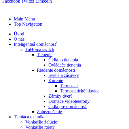
Facebook
Twitter
Linkedin
Main Menu
Top Navigation
Úvod
O nás
Inteligentná domácnosť
TaHoma switch
Tienenie
Čidlá io tienenia
Ovládače tienenia
Riadenie domácnosti
Svetlá a zásuvky
Kúrenie
Termostat
Termostatické hlavice
Zámky dverí
Domáce videotelefony
Čidlá pre domácnosť
Zabezpečenie
Tieniaca technika
Vonkajšie žalúzie
Vonkajšie rolety