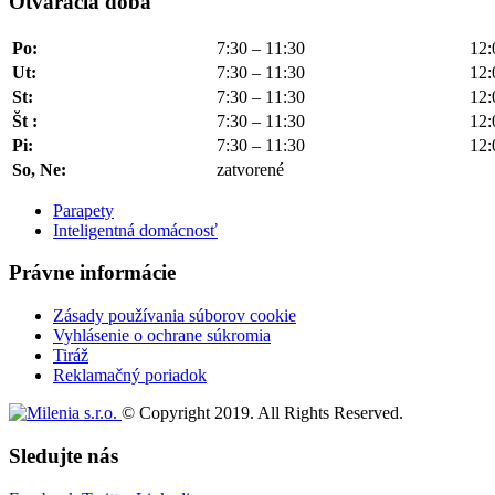
Otváracia doba
Po:
7:30 – 11:30
12:
Ut:
7:30 – 11:30
12:
St:
7:30 – 11:30
12:
Št :
7:30 – 11:30
12:
Pi:
7:30 – 11:30
12:
So, Ne:
zatvorené
Parapety
Inteligentná domácnosť
Právne informácie
Zásady používania súborov cookie
Vyhlásenie o ochrane súkromia
Tiráž
Reklamačný poriadok
© Copyright 2019. All Rights Reserved.
Sledujte nás