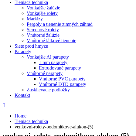
Tieniaca technika
Vonkajšie žalúzie
Vonkajšie rolety
Markízy
Pergoly a tienenie zimných záhrad
Screenové rolety
Vnútorné žalúzie
Vnútorné látkové tienenie
Siete proti hmyzu
Parapety
Vonkajšie Al parapety
1 mm parapety
Extrudované parapety
Vnútorné parapety
Vnútorné PVC parapety
Vnútorné DTD parapety
Zasklievacie podložky
Kontakt
Home
Tieniaca technika
venkovni-rolety-podomitkove-alukon-(5)
venkovni-rolety-podomitkove-alukon-(5)