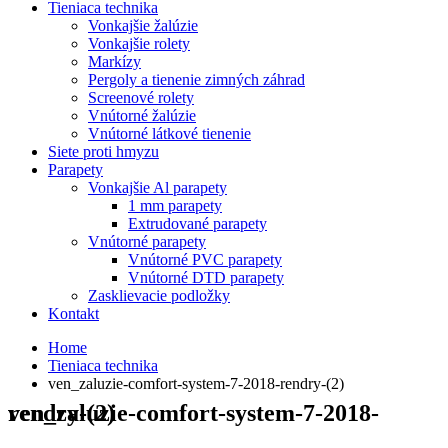
Tieniaca technika
Vonkajšie žalúzie
Vonkajšie rolety
Markízy
Pergoly a tienenie zimných záhrad
Screenové rolety
Vnútorné žalúzie
Vnútorné látkové tienenie
Siete proti hmyzu
Parapety
Vonkajšie Al parapety
1 mm parapety
Extrudované parapety
Vnútorné parapety
Vnútorné PVC parapety
Vnútorné DTD parapety
Zasklievacie podložky
Kontakt
Home
Tieniaca technika
ven_zaluzie-comfort-system-7-2018-rendry-(2)
ven_zaluzie-comfort-system-7-2018-rendry-(2)