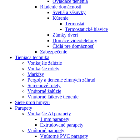
Ovládače tienenia
Riadenie domácnosti
Svetlá a zásuvky
Kúrenie
Termostat
Termostatické hlavice
Zámky dverí
Domáce videotelefony
Čidlá pre domácnosť
Zabezpečenie
Tieniaca technika
Vonkajšie žalúzie
Vonkajšie rolety
Markízy
Pergoly a tienenie zimných záhrad
Screenové rolety
Vnútorné žalúzie
Vnútorné látkové tienenie
Siete proti hmyzu
Parapety
Vonkajšie Al parapety
1 mm parapety
Extrudované parapety
Vnútorné parapety
Vnútorné PVC parapety