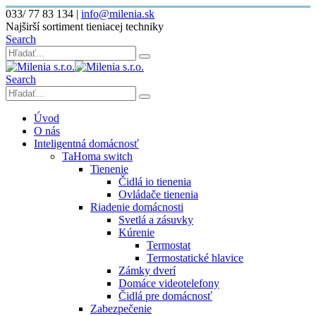
033/ 77 83 134
|
info@milenia.sk
Najširší sortiment tieniacej techniky
Search
Search
Úvod
O nás
Inteligentná domácnosť
TaHoma switch
Tienenie
Čidlá io tienenia
Ovládače tienenia
Riadenie domácnosti
Svetlá a zásuvky
Kúrenie
Termostat
Termostatické hlavice
Zámky dverí
Domáce videotelefony
Čidlá pre domácnosť
Zabezpečenie