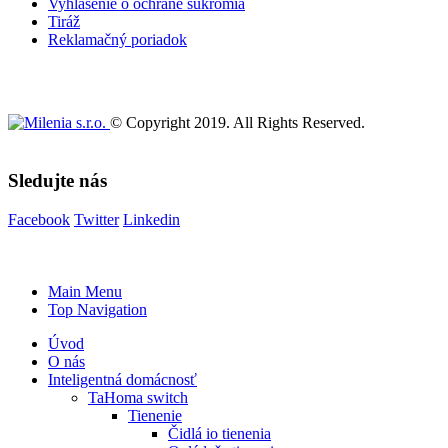
Vyhlásenie o ochrane súkromia
Tiráž
Reklamačný poriadok
© Copyright 2019. All Rights Reserved.
Sledujte nás
Facebook
Twitter
Linkedin
Main Menu
Top Navigation
Úvod
O nás
Inteligentná domácnosť
TaHoma switch
Tienenie
Čidlá io tienenia