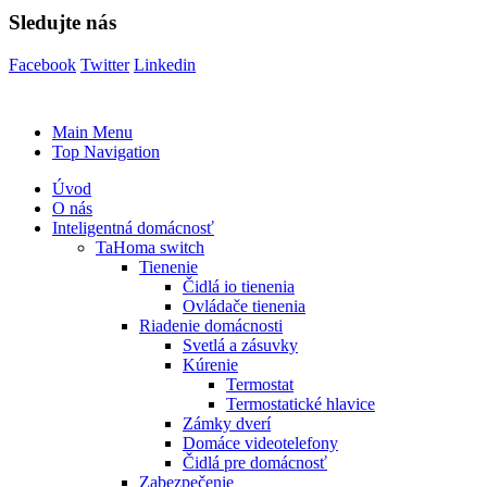
Sledujte nás
Facebook
Twitter
Linkedin
Main Menu
Top Navigation
Úvod
O nás
Inteligentná domácnosť
TaHoma switch
Tienenie
Čidlá io tienenia
Ovládače tienenia
Riadenie domácnosti
Svetlá a zásuvky
Kúrenie
Termostat
Termostatické hlavice
Zámky dverí
Domáce videotelefony
Čidlá pre domácnosť
Zabezpečenie