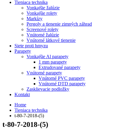
Tieniaca technika
Vonkajšie žalúzie
Vonkajšie rolety
Markízy
Pergoly a tienenie zimných záhrad
Screenové rolety
Vnútorné žalúzie
Vnútorné látkové tienenie
Siete proti hmyzu
Parapety
Vonkajšie Al parapety
1 mm parapety
Extrudované parapety
Vnútorné parapety
Vnútorné PVC parapety
Vnútorné DTD parapety
Zasklievacie podložky
Kontakt
Home
Tieniaca technika
t-80-7-2018-(5)
t-80-7-2018-(5)