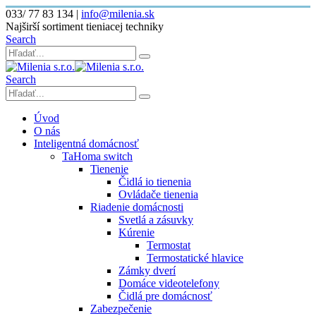
033/ 77 83 134
|
info@milenia.sk
Najširší sortiment tieniacej techniky
Search
Search
Úvod
O nás
Inteligentná domácnosť
TaHoma switch
Tienenie
Čidlá io tienenia
Ovládače tienenia
Riadenie domácnosti
Svetlá a zásuvky
Kúrenie
Termostat
Termostatické hlavice
Zámky dverí
Domáce videotelefony
Čidlá pre domácnosť
Zabezpečenie