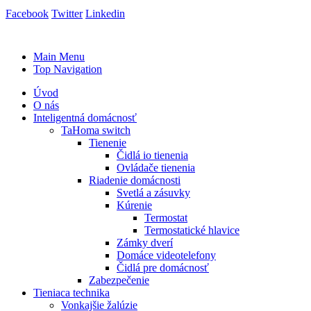
Facebook
Twitter
Linkedin
Main Menu
Top Navigation
Úvod
O nás
Inteligentná domácnosť
TaHoma switch
Tienenie
Čidlá io tienenia
Ovládače tienenia
Riadenie domácnosti
Svetlá a zásuvky
Kúrenie
Termostat
Termostatické hlavice
Zámky dverí
Domáce videotelefony
Čidlá pre domácnosť
Zabezpečenie
Tieniaca technika
Vonkajšie žalúzie