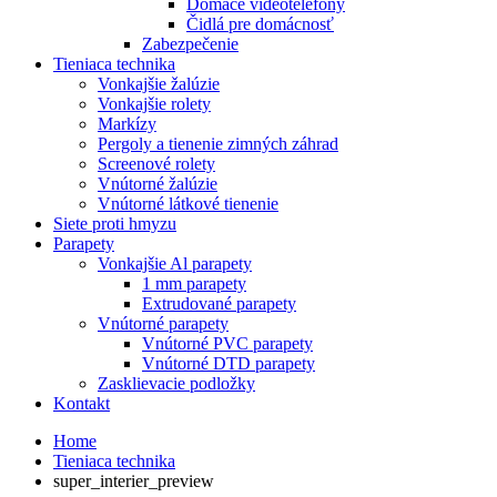
Domáce videotelefony
Čidlá pre domácnosť
Zabezpečenie
Tieniaca technika
Vonkajšie žalúzie
Vonkajšie rolety
Markízy
Pergoly a tienenie zimných záhrad
Screenové rolety
Vnútorné žalúzie
Vnútorné látkové tienenie
Siete proti hmyzu
Parapety
Vonkajšie Al parapety
1 mm parapety
Extrudované parapety
Vnútorné parapety
Vnútorné PVC parapety
Vnútorné DTD parapety
Zasklievacie podložky
Kontakt
Home
Tieniaca technika
super_interier_preview