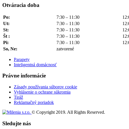
Otváracia doba
Po:
7:30 – 11:30
12:
Ut:
7:30 – 11:30
12:
St:
7:30 – 11:30
12:
Št :
7:30 – 11:30
12:
Pi:
7:30 – 11:30
12:
So, Ne:
zatvorené
Parapety
Inteligentná domácnosť
Právne informácie
Zásady používania súborov cookie
Vyhlásenie o ochrane súkromia
Tiráž
Reklamačný poriadok
© Copyright 2019. All Rights Reserved.
Sledujte nás