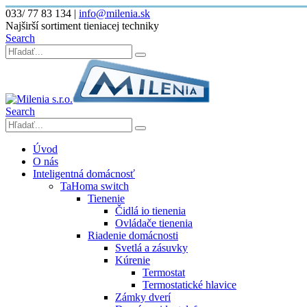
033/ 77 83 134
|
info@milenia.sk
Najširší sortiment tieniacej techniky
Search
Search
Úvod
O nás
Inteligentná domácnosť
TaHoma switch
Tienenie
Čidlá io tienenia
Ovládače tienenia
Riadenie domácnosti
Svetlá a zásuvky
Kúrenie
Termostat
Termostatické hlavice
Zámky dverí