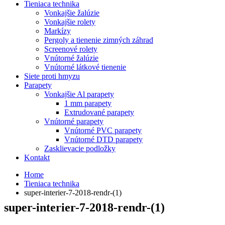
Tieniaca technika
Vonkajšie žalúzie
Vonkajšie rolety
Markízy
Pergoly a tienenie zimných záhrad
Screenové rolety
Vnútorné žalúzie
Vnútorné látkové tienenie
Siete proti hmyzu
Parapety
Vonkajšie Al parapety
1 mm parapety
Extrudované parapety
Vnútorné parapety
Vnútorné PVC parapety
Vnútorné DTD parapety
Zasklievacie podložky
Kontakt
Home
Tieniaca technika
super-interier-7-2018-rendr-(1)
super-interier-7-2018-rendr-(1)