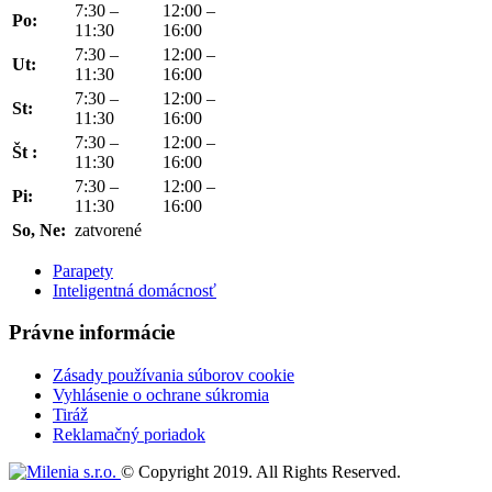
7:30 –
12:00 –
Po:
11:30
16:00
7:30 –
12:00 –
Ut:
11:30
16:00
7:30 –
12:00 –
St:
11:30
16:00
7:30 –
12:00 –
Št :
11:30
16:00
7:30 –
12:00 –
Pi:
11:30
16:00
So, Ne:
zatvorené
Parapety
Inteligentná domácnosť
Právne informácie
Zásady používania súborov cookie
Vyhlásenie o ochrane súkromia
Tiráž
Reklamačný poriadok
© Copyright 2019. All Rights Reserved.