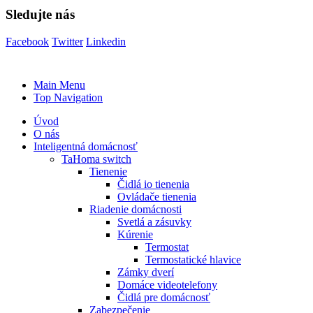
Sledujte nás
Facebook
Twitter
Linkedin
Main Menu
Top Navigation
Úvod
O nás
Inteligentná domácnosť
TaHoma switch
Tienenie
Čidlá io tienenia
Ovládače tienenia
Riadenie domácnosti
Svetlá a zásuvky
Kúrenie
Termostat
Termostatické hlavice
Zámky dverí
Domáce videotelefony
Čidlá pre domácnosť
Zabezpečenie