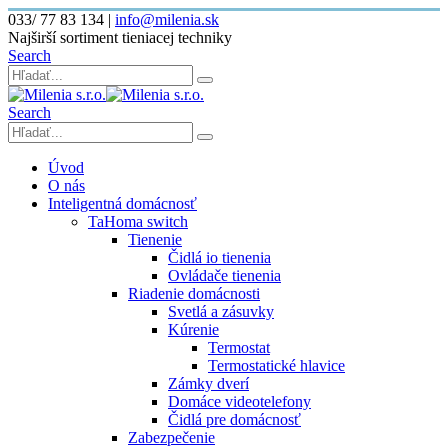
033/ 77 83 134
|
info@milenia.sk
Najširší sortiment tieniacej techniky
Search
Search
Úvod
O nás
Inteligentná domácnosť
TaHoma switch
Tienenie
Čidlá io tienenia
Ovládače tienenia
Riadenie domácnosti
Svetlá a zásuvky
Kúrenie
Termostat
Termostatické hlavice
Zámky dverí
Domáce videotelefony
Čidlá pre domácnosť
Zabezpečenie