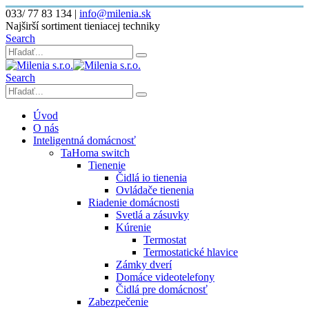
033/ 77 83 134
|
info@milenia.sk
Najširší sortiment tieniacej techniky
Search
Search
Úvod
O nás
Inteligentná domácnosť
TaHoma switch
Tienenie
Čidlá io tienenia
Ovládače tienenia
Riadenie domácnosti
Svetlá a zásuvky
Kúrenie
Termostat
Termostatické hlavice
Zámky dverí
Domáce videotelefony
Čidlá pre domácnosť
Zabezpečenie