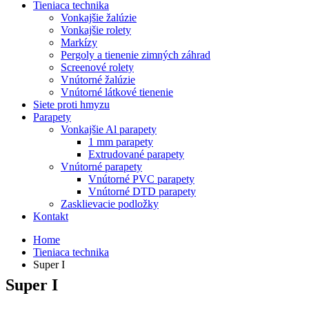
Tieniaca technika
Vonkajšie žalúzie
Vonkajšie rolety
Markízy
Pergoly a tienenie zimných záhrad
Screenové rolety
Vnútorné žalúzie
Vnútorné látkové tienenie
Siete proti hmyzu
Parapety
Vonkajšie Al parapety
1 mm parapety
Extrudované parapety
Vnútorné parapety
Vnútorné PVC parapety
Vnútorné DTD parapety
Zasklievacie podložky
Kontakt
Home
Tieniaca technika
Super I
Super I