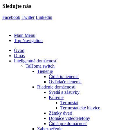
Sledujte nás
Facebook
Twitter
Linkedin
Main Menu
Top Navigation
Úvod
O nás
Inteligentná domácnosť
TaHoma switch
Tienenie
Čidlá io tienenia
Ovládače tienenia
Riadenie domácnosti
Svetlá a zásuvky
Kúrenie
Termostat
Termostatické hlavice
Zámky dverí
Domáce videotelefony
Čidlá pre domácnosť
Zabezpečenie