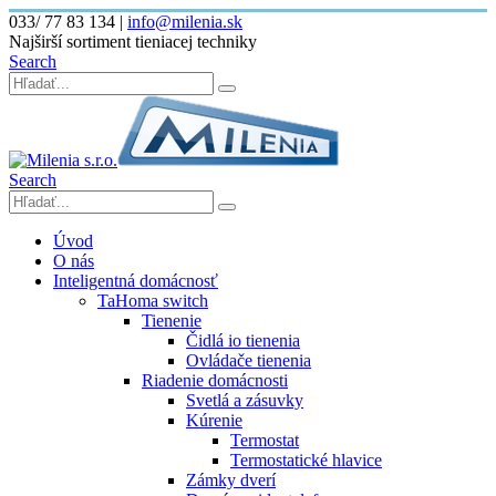
033/ 77 83 134
|
info@milenia.sk
Najširší sortiment tieniacej techniky
Search
Search
Úvod
O nás
Inteligentná domácnosť
TaHoma switch
Tienenie
Čidlá io tienenia
Ovládače tienenia
Riadenie domácnosti
Svetlá a zásuvky
Kúrenie
Termostat
Termostatické hlavice
Zámky dverí