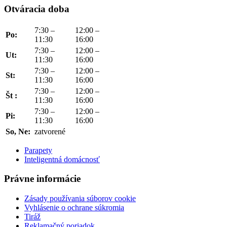
Otváracia doba
7:30 –
12:00 –
Po:
11:30
16:00
7:30 –
12:00 –
Ut:
11:30
16:00
7:30 –
12:00 –
St:
11:30
16:00
7:30 –
12:00 –
Št :
11:30
16:00
7:30 –
12:00 –
Pi:
11:30
16:00
So, Ne:
zatvorené
Parapety
Inteligentná domácnosť
Právne informácie
Zásady používania súborov cookie
Vyhlásenie o ochrane súkromia
Tiráž
Reklamačný poriadok