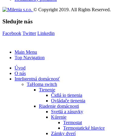
© Copyright 2019. All Rights Reserved.
Sledujte nás
Facebook
Twitter
Linkedin
Main Menu
Top Navigation
Úvod
O nás
Inteligentná domácnosť
TaHoma switch
Tienenie
Čidlá io tienenia
Ovládače tienenia
Riadenie domácnosti
Svetlá a zásuvky
Kúrenie
Termostat
Termostatické hlavice
Zámky dverí