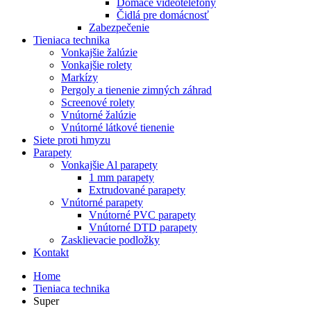
Domáce videotelefony
Čidlá pre domácnosť
Zabezpečenie
Tieniaca technika
Vonkajšie žalúzie
Vonkajšie rolety
Markízy
Pergoly a tienenie zimných záhrad
Screenové rolety
Vnútorné žalúzie
Vnútorné látkové tienenie
Siete proti hmyzu
Parapety
Vonkajšie Al parapety
1 mm parapety
Extrudované parapety
Vnútorné parapety
Vnútorné PVC parapety
Vnútorné DTD parapety
Zasklievacie podložky
Kontakt
Home
Tieniaca technika
Super