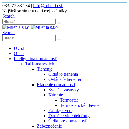
033/ 77 83 134
|
info@milenia.sk
Najširší sortiment tieniacej techniky
Search
Search
Úvod
O nás
Inteligentná domácnosť
TaHoma switch
Tienenie
Čidlá io tienenia
Ovládače tienenia
Riadenie domácnosti
Svetlá a zásuvky
Kúrenie
Termostat
Termostatické hlavice
Zámky dverí
Domáce videotelefony
Čidlá pre domácnosť
Zabezpečenie