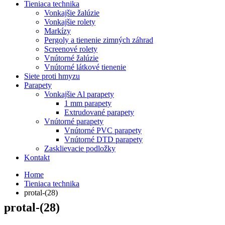
Tieniaca technika
Vonkajšie žalúzie
Vonkajšie rolety
Markízy
Pergoly a tienenie zimných záhrad
Screenové rolety
Vnútorné žalúzie
Vnútorné látkové tienenie
Siete proti hmyzu
Parapety
Vonkajšie Al parapety
1 mm parapety
Extrudované parapety
Vnútorné parapety
Vnútorné PVC parapety
Vnútorné DTD parapety
Zasklievacie podložky
Kontakt
Home
Tieniaca technika
protal-(28)
protal-(28)