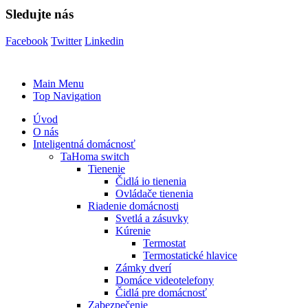
Sledujte nás
Facebook
Twitter
Linkedin
Main Menu
Top Navigation
Úvod
O nás
Inteligentná domácnosť
TaHoma switch
Tienenie
Čidlá io tienenia
Ovládače tienenia
Riadenie domácnosti
Svetlá a zásuvky
Kúrenie
Termostat
Termostatické hlavice
Zámky dverí
Domáce videotelefony
Čidlá pre domácnosť
Zabezpečenie