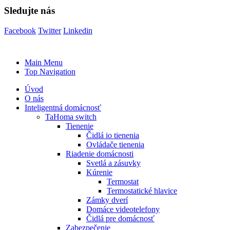
Sledujte nás
Facebook
Twitter
Linkedin
Main Menu
Top Navigation
Úvod
O nás
Inteligentná domácnosť
TaHoma switch
Tienenie
Čidlá io tienenia
Ovládače tienenia
Riadenie domácnosti
Svetlá a zásuvky
Kúrenie
Termostat
Termostatické hlavice
Zámky dverí
Domáce videotelefony
Čidlá pre domácnosť
Zabezpečenie