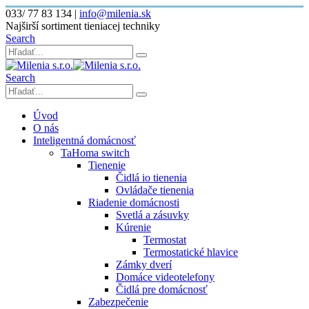
033/ 77 83 134
|
info@milenia.sk
Najširší sortiment tieniacej techniky
Search
Search
Úvod
O nás
Inteligentná domácnosť
TaHoma switch
Tienenie
Čidlá io tienenia
Ovládače tienenia
Riadenie domácnosti
Svetlá a zásuvky
Kúrenie
Termostat
Termostatické hlavice
Zámky dverí
Domáce videotelefony
Čidlá pre domácnosť
Zabezpečenie