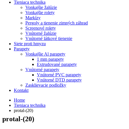
Tieniaca technika
Vonkajšie žalúzie
Vonkajšie rolety
Markízy
Pergoly a tienenie zimných záhrad
Screenové rolety
Vnútorné žalúzie
Vnútorné látkové tienenie
Siete proti hmyzu
Parapety
Vonkajšie Al parapety
1 mm parapety
Extrudované parapety
Vnútorné parapety
Vnútorné PVC parapety
Vnútorné DTD parapety
Zasklievacie podložky
Kontakt
Home
Tieniaca technika
protal-(20)
protal-(20)