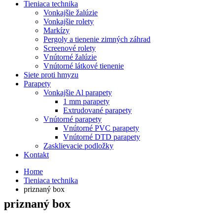
Tieniaca technika
Vonkajšie žalúzie
Vonkajšie rolety
Markízy
Pergoly a tienenie zimných záhrad
Screenové rolety
Vnútorné žalúzie
Vnútorné látkové tienenie
Siete proti hmyzu
Parapety
Vonkajšie Al parapety
1 mm parapety
Extrudované parapety
Vnútorné parapety
Vnútorné PVC parapety
Vnútorné DTD parapety
Zasklievacie podložky
Kontakt
Home
Tieniaca technika
priznaný box
priznaný box