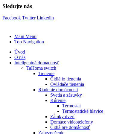
Sledujte nás
Facebook
Twitter
Linkedin
Main Menu
Top Navigation
Úvod
O nás
Inteligentná domácnosť
TaHoma switch
Tienenie
Čidlá io tienenia
Ovládače tienenia
Riadenie domácnosti
Svetlá a zásuvky
Kúrenie
Termostat
Termostatické hlavice
Zámky dverí
Domáce videotelefony
Čidlá pre domácnosť
Zabezpečenie