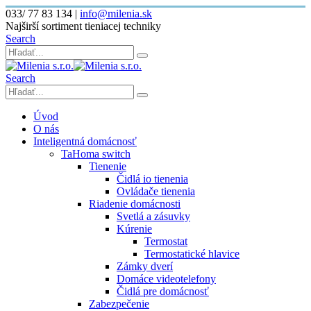
033/ 77 83 134
|
info@milenia.sk
Najširší sortiment tieniacej techniky
Search
Search
Úvod
O nás
Inteligentná domácnosť
TaHoma switch
Tienenie
Čidlá io tienenia
Ovládače tienenia
Riadenie domácnosti
Svetlá a zásuvky
Kúrenie
Termostat
Termostatické hlavice
Zámky dverí
Domáce videotelefony
Čidlá pre domácnosť
Zabezpečenie