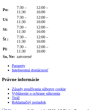
7:30 –
12:00 –
Po:
11:30
16:00
7:30 –
12:00 –
Ut:
11:30
16:00
7:30 –
12:00 –
St:
11:30
16:00
7:30 –
12:00 –
Št :
11:30
16:00
7:30 –
12:00 –
Pi:
11:30
16:00
So, Ne:
zatvorené
Parapety
Inteligentná domácnosť
Právne informácie
Zásady používania súborov cookie
Vyhlásenie o ochrane súkromia
Tiráž
Reklamačný poriadok