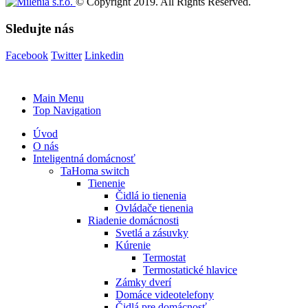
© Copyright 2019. All Rights Reserved.
Sledujte nás
Facebook
Twitter
Linkedin
Main Menu
Top Navigation
Úvod
O nás
Inteligentná domácnosť
TaHoma switch
Tienenie
Čidlá io tienenia
Ovládače tienenia
Riadenie domácnosti
Svetlá a zásuvky
Kúrenie
Termostat
Termostatické hlavice
Zámky dverí
Domáce videotelefony
Čidlá pre domácnosť