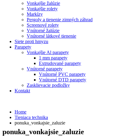
Vonkajšie žalúzie
Vonkajšie rolety
Markízy
Pergoly a tienenie zimných záhrad
Screenové rolety
Vnútorné žalúzie
Vnútorné látkové tienenie
Siete proti hmyzu
Parapety
Vonkajšie Al parapety
1 mm parapety
Extrudované parapety
Vnútorné parapety
Vnútorné PVC parapety
Vnútorné DTD parapety
Zasklievacie podložky
Kontakt
Home
Tieniaca technika
ponuka_vonkajsie_zaluzie
ponuka_vonkajsie_zaluzie