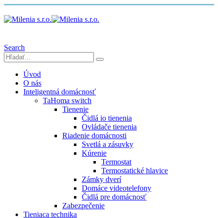
Search
Úvod
O nás
Inteligentná domácnosť
TaHoma switch
Tienenie
Čidlá io tienenia
Ovládače tienenia
Riadenie domácnosti
Svetlá a zásuvky
Kúrenie
Termostat
Termostatické hlavice
Zámky dverí
Domáce videotelefony
Čidlá pre domácnosť
Zabezpečenie
Tieniaca technika