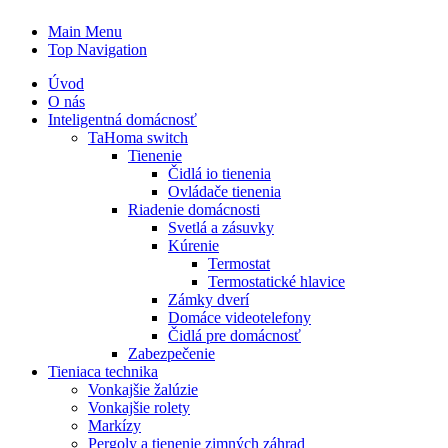
Main Menu
Top Navigation
Úvod
O nás
Inteligentná domácnosť
TaHoma switch
Tienenie
Čidlá io tienenia
Ovládače tienenia
Riadenie domácnosti
Svetlá a zásuvky
Kúrenie
Termostat
Termostatické hlavice
Zámky dverí
Domáce videotelefony
Čidlá pre domácnosť
Zabezpečenie
Tieniaca technika
Vonkajšie žalúzie
Vonkajšie rolety
Markízy
Pergoly a tienenie zimných záhrad