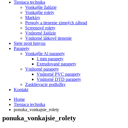
Tieniaca technika
Vonkajšie žalúzie
Vonkajšie rolety
Markízy
Pergoly a tienenie zimných záhrad
Screenové rolety
Vnútorné žalúzie
Vnútorné látkové tienenie
Siete proti hmyzu
Parapety
Vonkajšie Al parapety
1 mm parapety
Extrudované parapety
Vnútorné parapety
Vnútorné PVC parapety
Vnútorné DTD parapety
Zasklievacie podložky
Kontakt
Home
Tieniaca technika
ponuka_vonkajsie_rolety
ponuka_vonkajsie_rolety