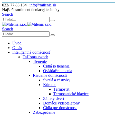
033/ 77 83 134
|
info@milenia.sk
Najširší sortiment tieniacej techniky
Search
Search
Úvod
O nás
Inteligentná domácnosť
TaHoma switch
Tienenie
Čidlá io tienenia
Ovládače tienenia
Riadenie domácnosti
Svetlá a zásuvky
Kúrenie
Termostat
Termostatické hlavice
Zámky dverí
Domáce videotelefony
Čidlá pre domácnosť
Zabezpečenie