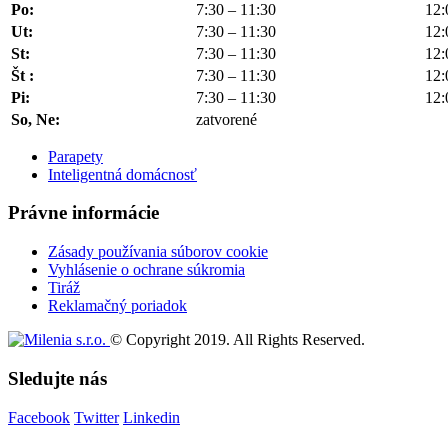
Po:
7:30 – 11:30
12:
Ut:
7:30 – 11:30
12:
St:
7:30 – 11:30
12:
Št :
7:30 – 11:30
12:
Pi:
7:30 – 11:30
12:
So, Ne:
zatvorené
Parapety
Inteligentná domácnosť
Právne informácie
Zásady používania súborov cookie
Vyhlásenie o ochrane súkromia
Tiráž
Reklamačný poriadok
© Copyright 2019. All Rights Reserved.
Sledujte nás
Facebook
Twitter
Linkedin