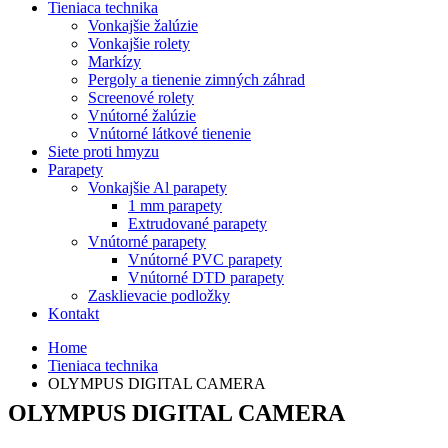
Tieniaca technika
Vonkajšie žalúzie
Vonkajšie rolety
Markízy
Pergoly a tienenie zimných záhrad
Screenové rolety
Vnútorné žalúzie
Vnútorné látkové tienenie
Siete proti hmyzu
Parapety
Vonkajšie Al parapety
1 mm parapety
Extrudované parapety
Vnútorné parapety
Vnútorné PVC parapety
Vnútorné DTD parapety
Zasklievacie podložky
Kontakt
Home
Tieniaca technika
OLYMPUS DIGITAL CAMERA
OLYMPUS DIGITAL CAMERA