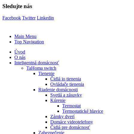
Sledujte nás
Facebook
Twitter
Linkedin
Main Menu
Top Navigation
Úvod
O nás
Inteligentná domácnosť
TaHoma switch
Tienenie
Čidlá io tienenia
Ovládače tienenia
Riadenie domácnosti
Svetlá a zásuvky
Kúrenie
Termostat
Termostatické hlavice
Zámky dverí
Domáce videotelefony
Čidlá pre domácnosť
Zabezpečenie