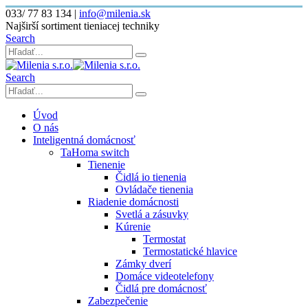
033/ 77 83 134
|
info@milenia.sk
Najširší sortiment tieniacej techniky
Search
Search
Úvod
O nás
Inteligentná domácnosť
TaHoma switch
Tienenie
Čidlá io tienenia
Ovládače tienenia
Riadenie domácnosti
Svetlá a zásuvky
Kúrenie
Termostat
Termostatické hlavice
Zámky dverí
Domáce videotelefony
Čidlá pre domácnosť
Zabezpečenie