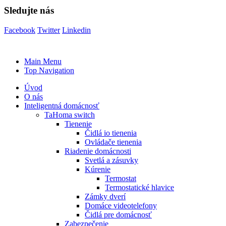
Sledujte nás
Facebook
Twitter
Linkedin
Main Menu
Top Navigation
Úvod
O nás
Inteligentná domácnosť
TaHoma switch
Tienenie
Čidlá io tienenia
Ovládače tienenia
Riadenie domácnosti
Svetlá a zásuvky
Kúrenie
Termostat
Termostatické hlavice
Zámky dverí
Domáce videotelefony
Čidlá pre domácnosť
Zabezpečenie