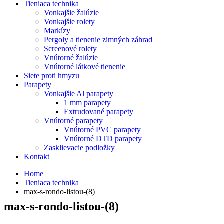
Tieniaca technika
Vonkajšie žalúzie
Vonkajšie rolety
Markízy
Pergoly a tienenie zimných záhrad
Screenové rolety
Vnútorné žalúzie
Vnútorné látkové tienenie
Siete proti hmyzu
Parapety
Vonkajšie Al parapety
1 mm parapety
Extrudované parapety
Vnútorné parapety
Vnútorné PVC parapety
Vnútorné DTD parapety
Zasklievacie podložky
Kontakt
Home
Tieniaca technika
max-s-rondo-listou-(8)
max-s-rondo-listou-(8)