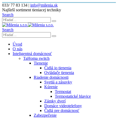
033/ 77 83 134
|
info@milenia.sk
Najširší sortiment tieniacej techniky
Search
Search
Úvod
O nás
Inteligentná domácnosť
TaHoma switch
Tienenie
Čidlá io tienenia
Ovládače tienenia
Riadenie domácnosti
Svetlá a zásuvky
Kúrenie
Termostat
Termostatické hlavice
Zámky dverí
Domáce videotelefony
Čidlá pre domácnosť
Zabezpečenie