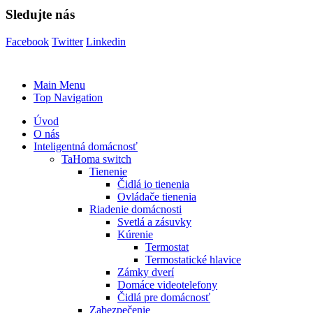
Sledujte nás
Facebook
Twitter
Linkedin
Main Menu
Top Navigation
Úvod
O nás
Inteligentná domácnosť
TaHoma switch
Tienenie
Čidlá io tienenia
Ovládače tienenia
Riadenie domácnosti
Svetlá a zásuvky
Kúrenie
Termostat
Termostatické hlavice
Zámky dverí
Domáce videotelefony
Čidlá pre domácnosť
Zabezpečenie