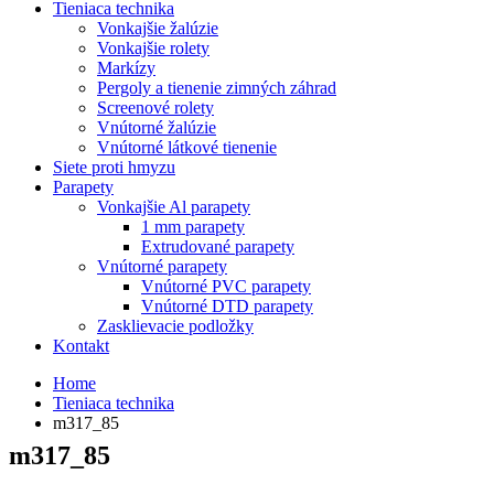
Tieniaca technika
Vonkajšie žalúzie
Vonkajšie rolety
Markízy
Pergoly a tienenie zimných záhrad
Screenové rolety
Vnútorné žalúzie
Vnútorné látkové tienenie
Siete proti hmyzu
Parapety
Vonkajšie Al parapety
1 mm parapety
Extrudované parapety
Vnútorné parapety
Vnútorné PVC parapety
Vnútorné DTD parapety
Zasklievacie podložky
Kontakt
Home
Tieniaca technika
m317_85
m317_85