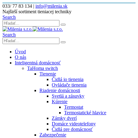
033/ 77 83 134
|
info@milenia.sk
Najširší sortiment tieniacej techniky
Search
Search
Úvod
O nás
Inteligentná domácnosť
TaHoma switch
Tienenie
Čidlá io tienenia
Ovládače tienenia
Riadenie domácnosti
Svetlá a zásuvky
Kúrenie
Termostat
Termostatické hlavice
Zámky dverí
Domáce videotelefony
Čidlá pre domácnosť
Zabezpečenie