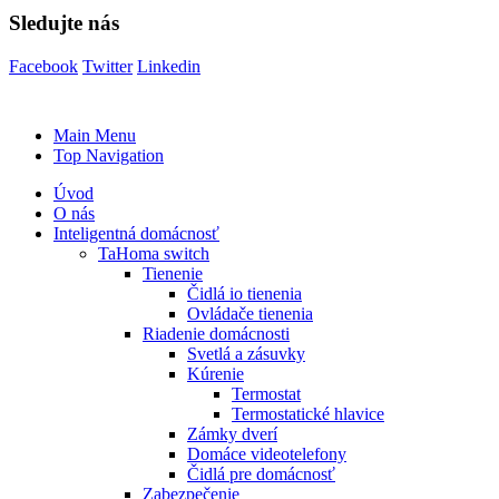
Sledujte nás
Facebook
Twitter
Linkedin
Main Menu
Top Navigation
Úvod
O nás
Inteligentná domácnosť
TaHoma switch
Tienenie
Čidlá io tienenia
Ovládače tienenia
Riadenie domácnosti
Svetlá a zásuvky
Kúrenie
Termostat
Termostatické hlavice
Zámky dverí
Domáce videotelefony
Čidlá pre domácnosť
Zabezpečenie