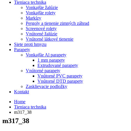
Tieniaca technika
Vonkajšie žalúzie
Vonkajšie rolety
Markízy
Pergoly a tienenie zimných záhrad
Screenové rolety
Vnútorné žalúzie
Vnútorné látkové tienenie
Siete proti hmyzu
Parapety
Vonkajšie Al parapety
1 mm parapety
Extrudované parapety
Vnútorné parapety
Vnútorné PVC parapety
Vnútorné DTD parapety
Zasklievacie podložky
Kontakt
Home
Tieniaca technika
m317_38
m317_38