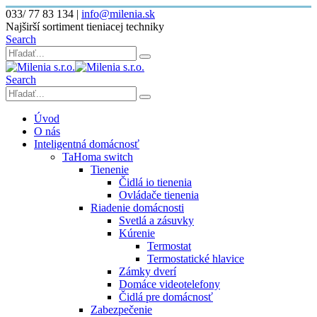
033/ 77 83 134
|
info@milenia.sk
Najširší sortiment tieniacej techniky
Search
Search
Úvod
O nás
Inteligentná domácnosť
TaHoma switch
Tienenie
Čidlá io tienenia
Ovládače tienenia
Riadenie domácnosti
Svetlá a zásuvky
Kúrenie
Termostat
Termostatické hlavice
Zámky dverí
Domáce videotelefony
Čidlá pre domácnosť
Zabezpečenie