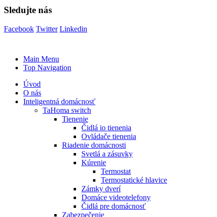
Sledujte nás
Facebook
Twitter
Linkedin
Main Menu
Top Navigation
Úvod
O nás
Inteligentná domácnosť
TaHoma switch
Tienenie
Čidlá io tienenia
Ovládače tienenia
Riadenie domácnosti
Svetlá a zásuvky
Kúrenie
Termostat
Termostatické hlavice
Zámky dverí
Domáce videotelefony
Čidlá pre domácnosť
Zabezpečenie