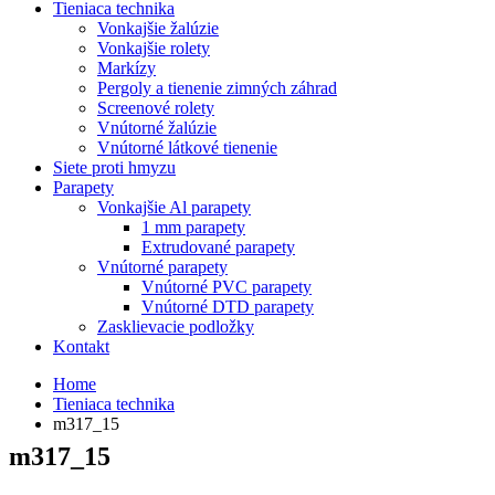
Tieniaca technika
Vonkajšie žalúzie
Vonkajšie rolety
Markízy
Pergoly a tienenie zimných záhrad
Screenové rolety
Vnútorné žalúzie
Vnútorné látkové tienenie
Siete proti hmyzu
Parapety
Vonkajšie Al parapety
1 mm parapety
Extrudované parapety
Vnútorné parapety
Vnútorné PVC parapety
Vnútorné DTD parapety
Zasklievacie podložky
Kontakt
Home
Tieniaca technika
m317_15
m317_15