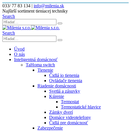
033/ 77 83 134
|
info@milenia.sk
Najširší sortiment tieniacej techniky
Search
Search
Úvod
O nás
Inteligentná domácnosť
TaHoma switch
Tienenie
Čidlá io tienenia
Ovládače tienenia
Riadenie domácnosti
Svetlá a zásuvky
Kúrenie
Termostat
Termostatické hlavice
Zámky dverí
Domáce videotelefony
Čidlá pre domácnosť
Zabezpečenie