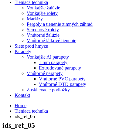
Tieniaca technika
Vonkajšie žalúzie
Vonkajšie rolety
Markízy
Pergoly a tienenie zimných záhrad
Screenové rolety
Vnútorné žalúzie
Vnútorné látkové tienenie
Siete proti hmyzu
Parapety
Vonkajšie Al parapety
1 mm parapety
Extrudované parapety
Vnútorné parapety
Vnútorné PVC parapety
Vnútorné DTD parapety
Zasklievacie podložky
Kontakt
Home
Tieniaca technika
ids_ref_05
ids_ref_05