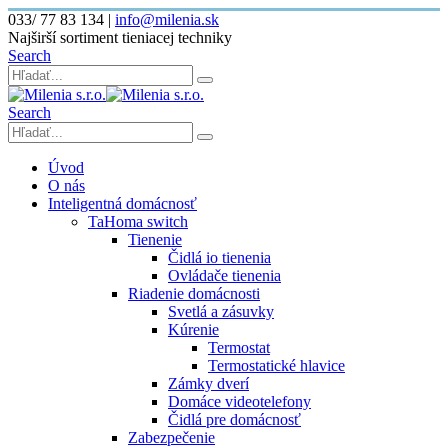
033/ 77 83 134
|
info@milenia.sk
Najširší sortiment tieniacej techniky
Search
Search
Úvod
O nás
Inteligentná domácnosť
TaHoma switch
Tienenie
Čidlá io tienenia
Ovládače tienenia
Riadenie domácnosti
Svetlá a zásuvky
Kúrenie
Termostat
Termostatické hlavice
Zámky dverí
Domáce videotelefony
Čidlá pre domácnosť
Zabezpečenie