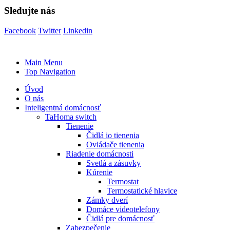
Sledujte nás
Facebook
Twitter
Linkedin
Main Menu
Top Navigation
Úvod
O nás
Inteligentná domácnosť
TaHoma switch
Tienenie
Čidlá io tienenia
Ovládače tienenia
Riadenie domácnosti
Svetlá a zásuvky
Kúrenie
Termostat
Termostatické hlavice
Zámky dverí
Domáce videotelefony
Čidlá pre domácnosť
Zabezpečenie