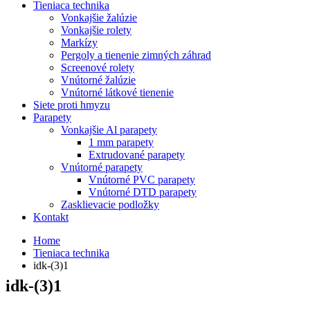
Tieniaca technika
Vonkajšie žalúzie
Vonkajšie rolety
Markízy
Pergoly a tienenie zimných záhrad
Screenové rolety
Vnútorné žalúzie
Vnútorné látkové tienenie
Siete proti hmyzu
Parapety
Vonkajšie Al parapety
1 mm parapety
Extrudované parapety
Vnútorné parapety
Vnútorné PVC parapety
Vnútorné DTD parapety
Zasklievacie podložky
Kontakt
Home
Tieniaca technika
idk-(3)1
idk-(3)1