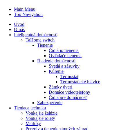
Main Menu
Top Navigation
Úvod
O nás
Inteligentná domácnosť
TaHoma switch
Tienenie
Čidlá io tienenia
Ovládače tienenia
Riadenie domácnosti
Svetlá a zásuvky
Kúrenie
Termostat
Termostatické hlavice
Zámky dverí
Domáce videotelefony
Čidlá pre domácnosť
Zabezpečenie
Tieniaca technika
Vonkajšie žalúzie
Vonkajšie rolety
Markízy
Pergoly a tienenie zimných záhrad