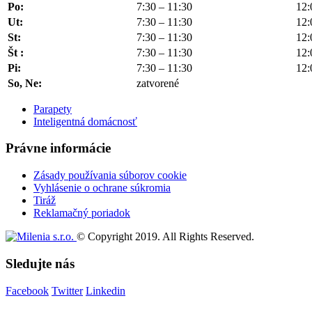
Po:
7:30 – 11:30
12:
Ut:
7:30 – 11:30
12:
St:
7:30 – 11:30
12:
Št :
7:30 – 11:30
12:
Pi:
7:30 – 11:30
12:
So, Ne:
zatvorené
Parapety
Inteligentná domácnosť
Právne informácie
Zásady používania súborov cookie
Vyhlásenie o ochrane súkromia
Tiráž
Reklamačný poriadok
© Copyright 2019. All Rights Reserved.
Sledujte nás
Facebook
Twitter
Linkedin