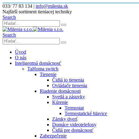
033/ 77 83 134
|
info@milenia.sk
Najširší sortiment tieniacej techniky
Search
Search
Úvod
O nás
Inteligentná domácnosť
TaHoma switch
Tienenie
Čidlá io tienenia
Ovládače tienenia
Riadenie domácnosti
Svetlá a zásuvky
Kúrenie
Termostat
Termostatické hlavice
Zámky dverí
Domáce videotelefony
Čidlá pre domácnosť
Zabezpečenie