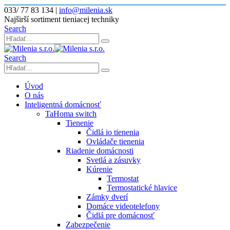
033/ 77 83 134
|
info@milenia.sk
Najširší sortiment tieniacej techniky
Search
Search
Úvod
O nás
Inteligentná domácnosť
TaHoma switch
Tienenie
Čidlá io tienenia
Ovládače tienenia
Riadenie domácnosti
Svetlá a zásuvky
Kúrenie
Termostat
Termostatické hlavice
Zámky dverí
Domáce videotelefony
Čidlá pre domácnosť
Zabezpečenie