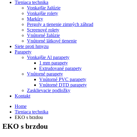
Tieniaca technika
Vonkajšie žalúzie
Vonkajšie rolety
Markízy
Pergoly a tienenie zimných záhrad
Screenové rolety
Vnútorné žalúzie
Vnútorné látkové tienenie
Siete proti hmyzu
Parapety
Vonkajšie Al parapety
1 mm parapety
Extrudované parapety
Vnútorné parapety
Vnútorné PVC parapety
Vnútorné DTD parapety
Zasklievacie podložky
Kontakt
Home
Tieniaca technika
EKO s brzdou
EKO s brzdou