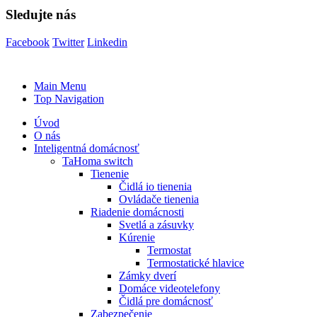
Sledujte nás
Facebook
Twitter
Linkedin
Main Menu
Top Navigation
Úvod
O nás
Inteligentná domácnosť
TaHoma switch
Tienenie
Čidlá io tienenia
Ovládače tienenia
Riadenie domácnosti
Svetlá a zásuvky
Kúrenie
Termostat
Termostatické hlavice
Zámky dverí
Domáce videotelefony
Čidlá pre domácnosť
Zabezpečenie