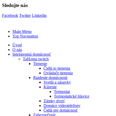
Sledujte nás
Facebook
Twitter
Linkedin
Main Menu
Top Navigation
Úvod
O nás
Inteligentná domácnosť
TaHoma switch
Tienenie
Čidlá io tienenia
Ovládače tienenia
Riadenie domácnosti
Svetlá a zásuvky
Kúrenie
Termostat
Termostatické hlavice
Zámky dverí
Domáce videotelefony
Čidlá pre domácnosť
Zabezpečenie