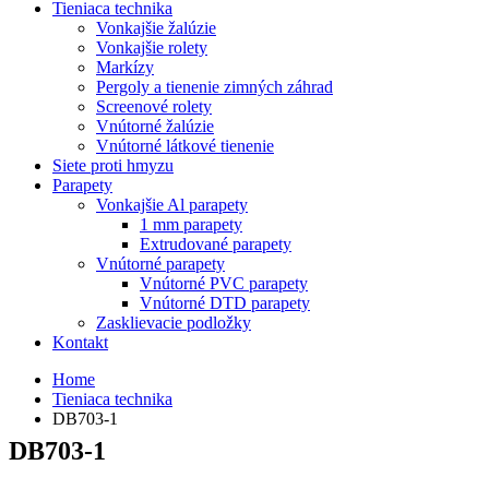
Tieniaca technika
Vonkajšie žalúzie
Vonkajšie rolety
Markízy
Pergoly a tienenie zimných záhrad
Screenové rolety
Vnútorné žalúzie
Vnútorné látkové tienenie
Siete proti hmyzu
Parapety
Vonkajšie Al parapety
1 mm parapety
Extrudované parapety
Vnútorné parapety
Vnútorné PVC parapety
Vnútorné DTD parapety
Zasklievacie podložky
Kontakt
Home
Tieniaca technika
DB703-1
DB703-1