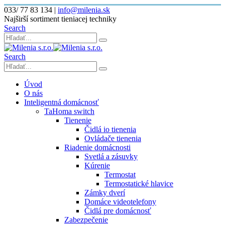
033/ 77 83 134
|
info@milenia.sk
Najširší sortiment tieniacej techniky
Search
Search
Úvod
O nás
Inteligentná domácnosť
TaHoma switch
Tienenie
Čidlá io tienenia
Ovládače tienenia
Riadenie domácnosti
Svetlá a zásuvky
Kúrenie
Termostat
Termostatické hlavice
Zámky dverí
Domáce videotelefony
Čidlá pre domácnosť
Zabezpečenie