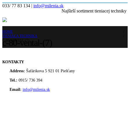
033/ 77 83 134
|
info@milenia.sk
Najširší sortiment tieniacej techniky
HOME
TIENIACA TECHNIKA
c-80-vental-(7)
C-80-VENTAL-(7)
KONTAKTY
Address:
Šafárikova 5 921 01 Piešťany
Tel.:
0915/ 736 394
Email:
info@milenia.sk