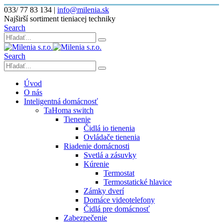
033/ 77 83 134
|
info@milenia.sk
Najširší sortiment tieniacej techniky
Search
Search
Úvod
O nás
Inteligentná domácnosť
TaHoma switch
Tienenie
Čidlá io tienenia
Ovládače tienenia
Riadenie domácnosti
Svetlá a zásuvky
Kúrenie
Termostat
Termostatické hlavice
Zámky dverí
Domáce videotelefony
Čidlá pre domácnosť
Zabezpečenie