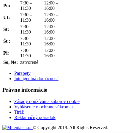
7:30 –
12:00 –
Po:
11:30
16:00
7:30 –
12:00 –
Ut:
11:30
16:00
7:30 –
12:00 –
St:
11:30
16:00
7:30 –
12:00 –
Št :
11:30
16:00
7:30 –
12:00 –
Pi:
11:30
16:00
So, Ne:
zatvorené
Parapety
Inteligentná domácnosť
Právne informácie
Zásady používania súborov cookie
Vyhlásenie o ochrane súkromia
Tiráž
Reklamačný poriadok
© Copyright 2019. All Rights Reserved.