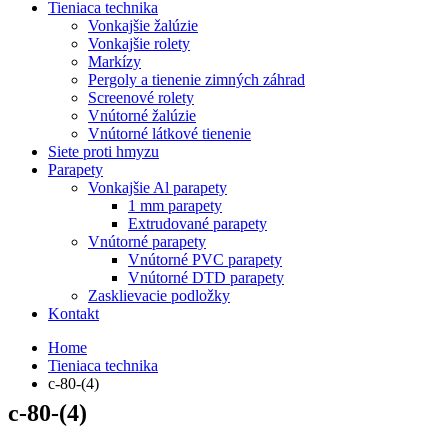
Tieniaca technika
Vonkajšie žalúzie
Vonkajšie rolety
Markízy
Pergoly a tienenie zimných záhrad
Screenové rolety
Vnútorné žalúzie
Vnútorné látkové tienenie
Siete proti hmyzu
Parapety
Vonkajšie Al parapety
1 mm parapety
Extrudované parapety
Vnútorné parapety
Vnútorné PVC parapety
Vnútorné DTD parapety
Zasklievacie podložky
Kontakt
Home
Tieniaca technika
c-80-(4)
c-80-(4)