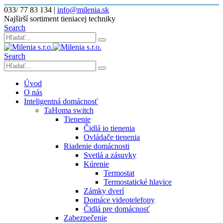
033/ 77 83 134
|
info@milenia.sk
Najširší sortiment tieniacej techniky
Search
Search
Úvod
O nás
Inteligentná domácnosť
TaHoma switch
Tienenie
Čidlá io tienenia
Ovládače tienenia
Riadenie domácnosti
Svetlá a zásuvky
Kúrenie
Termostat
Termostatické hlavice
Zámky dverí
Domáce videotelefony
Čidlá pre domácnosť
Zabezpečenie