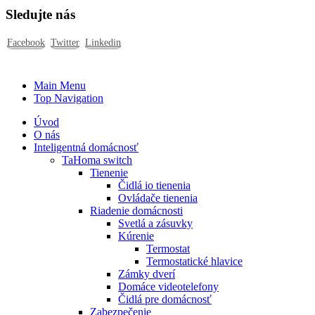
Sledujte nás
Facebook
Twitter
Linkedin
Main Menu
Top Navigation
Úvod
O nás
Inteligentná domácnosť
TaHoma switch
Tienenie
Čidlá io tienenia
Ovládače tienenia
Riadenie domácnosti
Svetlá a zásuvky
Kúrenie
Termostat
Termostatické hlavice
Zámky dverí
Domáce videotelefony
Čidlá pre domácnosť
Zabezpečenie