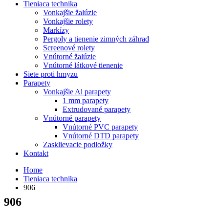
Tieniaca technika
Vonkajšie žalúzie
Vonkajšie rolety
Markízy
Pergoly a tienenie zimných záhrad
Screenové rolety
Vnútorné žalúzie
Vnútorné látkové tienenie
Siete proti hmyzu
Parapety
Vonkajšie Al parapety
1 mm parapety
Extrudované parapety
Vnútorné parapety
Vnútorné PVC parapety
Vnútorné DTD parapety
Zasklievacie podložky
Kontakt
Home
Tieniaca technika
906
906