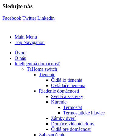
Sledujte nás
Facebook
Twitter
Linkedin
Main Menu
Top Navigation
Úvod
O nás
Inteligentná domácnosť
TaHoma switch
Tienenie
Čidlá io tienenia
Ovládače tienenia
Riadenie domácnosti
Svetlá a zásuvky
Kúrenie
Termostat
Termostatické hlavice
Zámky dverí
Domáce videotelefony
Čidlá pre domácnosť
Zabezpečenie