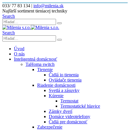
033/ 77 83 134
|
info@milenia.sk
Najširší sortiment tieniacej techniky
Search
Search
Úvod
O nás
Inteligentná domácnosť
TaHoma switch
Tienenie
Čidlá io tienenia
Ovládače tienenia
Riadenie domácnosti
Svetlá a zásuvky
Kúrenie
Termostat
Termostatické hlavice
Zámky dverí
Domáce videotelefony
Čidlá pre domácnosť
Zabezpečenie