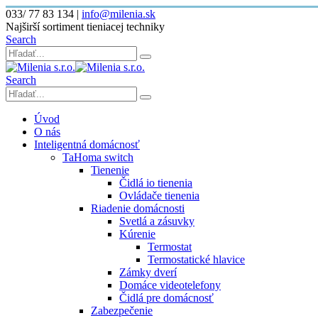
033/ 77 83 134
|
info@milenia.sk
Najširší sortiment tieniacej techniky
Search
Search
Úvod
O nás
Inteligentná domácnosť
TaHoma switch
Tienenie
Čidlá io tienenia
Ovládače tienenia
Riadenie domácnosti
Svetlá a zásuvky
Kúrenie
Termostat
Termostatické hlavice
Zámky dverí
Domáce videotelefony
Čidlá pre domácnosť
Zabezpečenie