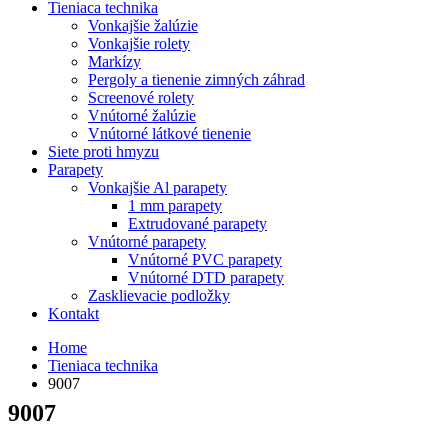
Tieniaca technika
Vonkajšie žalúzie
Vonkajšie rolety
Markízy
Pergoly a tienenie zimných záhrad
Screenové rolety
Vnútorné žalúzie
Vnútorné látkové tienenie
Siete proti hmyzu
Parapety
Vonkajšie Al parapety
1 mm parapety
Extrudované parapety
Vnútorné parapety
Vnútorné PVC parapety
Vnútorné DTD parapety
Zasklievacie podložky
Kontakt
Home
Tieniaca technika
9007
9007