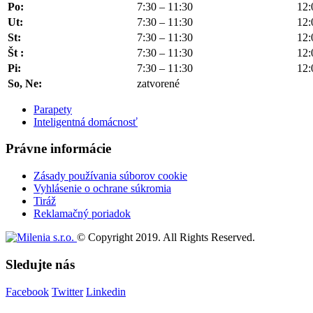
Po:
7:30 – 11:30
12:
Ut:
7:30 – 11:30
12:
St:
7:30 – 11:30
12:
Št :
7:30 – 11:30
12:
Pi:
7:30 – 11:30
12:
So, Ne:
zatvorené
Parapety
Inteligentná domácnosť
Právne informácie
Zásady používania súborov cookie
Vyhlásenie o ochrane súkromia
Tiráž
Reklamačný poriadok
© Copyright 2019. All Rights Reserved.
Sledujte nás
Facebook
Twitter
Linkedin