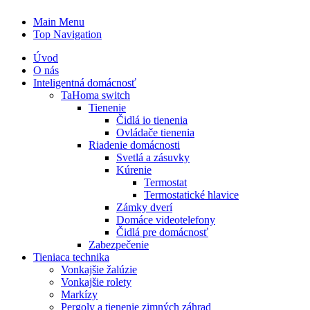
Main Menu
Top Navigation
Úvod
O nás
Inteligentná domácnosť
TaHoma switch
Tienenie
Čidlá io tienenia
Ovládače tienenia
Riadenie domácnosti
Svetlá a zásuvky
Kúrenie
Termostat
Termostatické hlavice
Zámky dverí
Domáce videotelefony
Čidlá pre domácnosť
Zabezpečenie
Tieniaca technika
Vonkajšie žalúzie
Vonkajšie rolety
Markízy
Pergoly a tienenie zimných záhrad