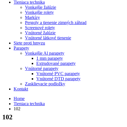
Tieniaca technika
Vonkajšie žalúzie
Vonkajšie rolety
Markízy
Pergoly a tienenie zimných záhrad
Screenové rolety
Vnútorné žalúzie
Vnútorné látkové tienenie
Siete proti hmyzu
Parapety
Vonkajšie Al parapety
1 mm parapety
Extrudované parapety
Vnútorné parapety
Vnútorné PVC parapety
Vnútorné DTD parapety
Zasklievacie podložky
Kontakt
Home
Tieniaca technika
102
102