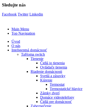
Sledujte nás
Facebook
Twitter
Linkedin
Main Menu
Top Navigation
Úvod
O nás
Inteligentná domácnosť
TaHoma switch
Tienenie
Čidlá io tienenia
Ovládače tienenia
Riadenie domácnosti
Svetlá a zásuvky
Kúrenie
Termostat
Termostatické hlavice
Zámky dverí
Domáce videotelefony
Čidlá pre domácnosť
Zabezpečenie