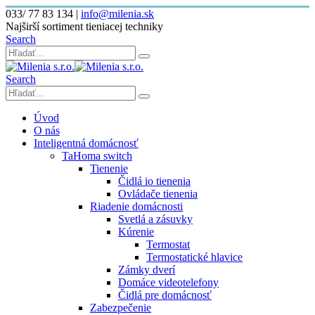
033/ 77 83 134
|
info@milenia.sk
Najširší sortiment tieniacej techniky
Search
Search
Úvod
O nás
Inteligentná domácnosť
TaHoma switch
Tienenie
Čidlá io tienenia
Ovládače tienenia
Riadenie domácnosti
Svetlá a zásuvky
Kúrenie
Termostat
Termostatické hlavice
Zámky dverí
Domáce videotelefony
Čidlá pre domácnosť
Zabezpečenie