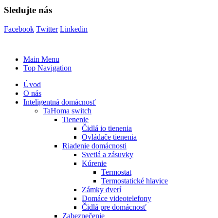
Sledujte nás
Facebook
Twitter
Linkedin
Main Menu
Top Navigation
Úvod
O nás
Inteligentná domácnosť
TaHoma switch
Tienenie
Čidlá io tienenia
Ovládače tienenia
Riadenie domácnosti
Svetlá a zásuvky
Kúrenie
Termostat
Termostatické hlavice
Zámky dverí
Domáce videotelefony
Čidlá pre domácnosť
Zabezpečenie