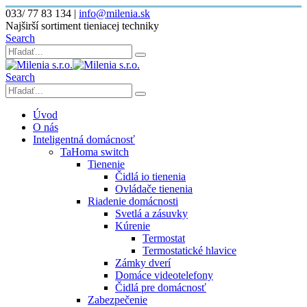
033/ 77 83 134
|
info@milenia.sk
Najširší sortiment tieniacej techniky
Search
Search
Úvod
O nás
Inteligentná domácnosť
TaHoma switch
Tienenie
Čidlá io tienenia
Ovládače tienenia
Riadenie domácnosti
Svetlá a zásuvky
Kúrenie
Termostat
Termostatické hlavice
Zámky dverí
Domáce videotelefony
Čidlá pre domácnosť
Zabezpečenie