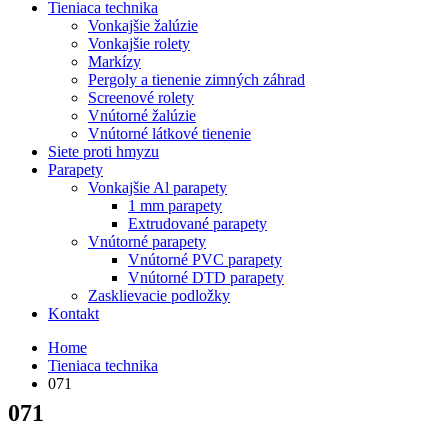
Tieniaca technika
Vonkajšie žalúzie
Vonkajšie rolety
Markízy
Pergoly a tienenie zimných záhrad
Screenové rolety
Vnútorné žalúzie
Vnútorné látkové tienenie
Siete proti hmyzu
Parapety
Vonkajšie Al parapety
1 mm parapety
Extrudované parapety
Vnútorné parapety
Vnútorné PVC parapety
Vnútorné DTD parapety
Zasklievacie podložky
Kontakt
Home
Tieniaca technika
071
071