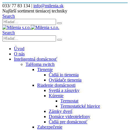
033/ 77 83 134
|
info@milenia.sk
Najširší sortiment tieniacej techniky
Search
Search
Úvod
O nás
Inteligentná domácnosť
TaHoma switch
Tienenie
Čidlá io tienenia
Ovládače tienenia
Riadenie domácnosti
Svetlá a zásuvky
Kúrenie
Termostat
Termostatické hlavice
Zámky dverí
Domáce videotelefony
Čidlá pre domácnosť
Zabezpečenie