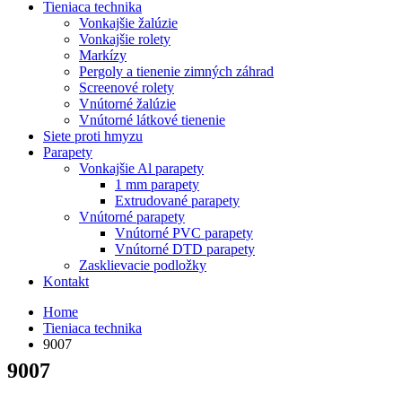
Tieniaca technika
Vonkajšie žalúzie
Vonkajšie rolety
Markízy
Pergoly a tienenie zimných záhrad
Screenové rolety
Vnútorné žalúzie
Vnútorné látkové tienenie
Siete proti hmyzu
Parapety
Vonkajšie Al parapety
1 mm parapety
Extrudované parapety
Vnútorné parapety
Vnútorné PVC parapety
Vnútorné DTD parapety
Zasklievacie podložky
Kontakt
Home
Tieniaca technika
9007
9007