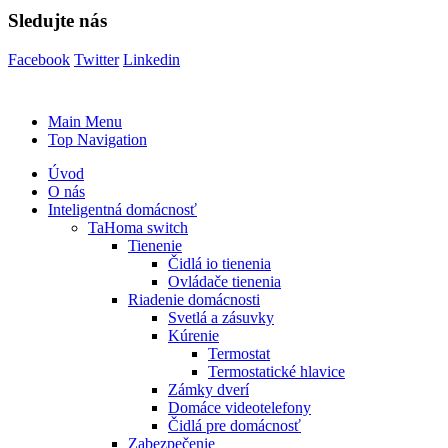
Sledujte nás
Facebook
Twitter
Linkedin
Main Menu
Top Navigation
Úvod
O nás
Inteligentná domácnosť
TaHoma switch
Tienenie
Čidlá io tienenia
Ovládače tienenia
Riadenie domácnosti
Svetlá a zásuvky
Kúrenie
Termostat
Termostatické hlavice
Zámky dverí
Domáce videotelefony
Čidlá pre domácnosť
Zabezpečenie