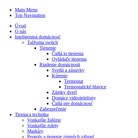
Main Menu
Top Navigation
Úvod
O nás
Inteligentná domácnosť
TaHoma switch
Tienenie
Čidlá io tienenia
Ovládače tienenia
Riadenie domácnosti
Svetlá a zásuvky
Kúrenie
Termostat
Termostatické hlavice
Zámky dverí
Domáce videotelefony
Čidlá pre domácnosť
Zabezpečenie
Tieniaca technika
Vonkajšie žalúzie
Vonkajšie rolety
Markízy
Pergoly a tienenie zimných záhrad