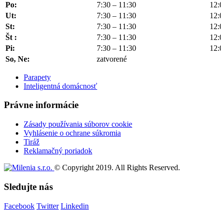
Po:
7:30 – 11:30
12:
Ut:
7:30 – 11:30
12:
St:
7:30 – 11:30
12:
Št :
7:30 – 11:30
12:
Pi:
7:30 – 11:30
12:
So, Ne:
zatvorené
Parapety
Inteligentná domácnosť
Právne informácie
Zásady používania súborov cookie
Vyhlásenie o ochrane súkromia
Tiráž
Reklamačný poriadok
© Copyright 2019. All Rights Reserved.
Sledujte nás
Facebook
Twitter
Linkedin