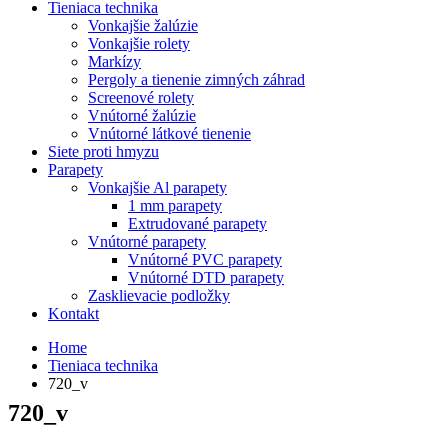
Tieniaca technika
Vonkajšie žalúzie
Vonkajšie rolety
Markízy
Pergoly a tienenie zimných záhrad
Screenové rolety
Vnútorné žalúzie
Vnútorné látkové tienenie
Siete proti hmyzu
Parapety
Vonkajšie Al parapety
1 mm parapety
Extrudované parapety
Vnútorné parapety
Vnútorné PVC parapety
Vnútorné DTD parapety
Zasklievacie podložky
Kontakt
Home
Tieniaca technika
720_v
720_v