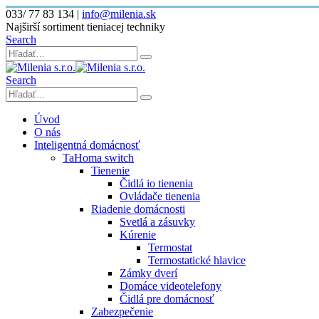
033/ 77 83 134
|
info@milenia.sk
Najširší sortiment tieniacej techniky
Search
Search
Úvod
O nás
Inteligentná domácnosť
TaHoma switch
Tienenie
Čidlá io tienenia
Ovládače tienenia
Riadenie domácnosti
Svetlá a zásuvky
Kúrenie
Termostat
Termostatické hlavice
Zámky dverí
Domáce videotelefony
Čidlá pre domácnosť
Zabezpečenie