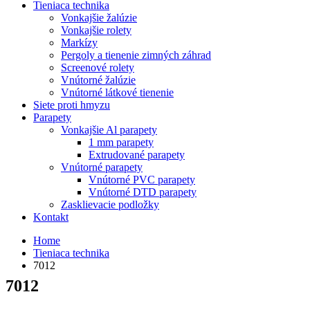
Tieniaca technika
Vonkajšie žalúzie
Vonkajšie rolety
Markízy
Pergoly a tienenie zimných záhrad
Screenové rolety
Vnútorné žalúzie
Vnútorné látkové tienenie
Siete proti hmyzu
Parapety
Vonkajšie Al parapety
1 mm parapety
Extrudované parapety
Vnútorné parapety
Vnútorné PVC parapety
Vnútorné DTD parapety
Zasklievacie podložky
Kontakt
Home
Tieniaca technika
7012
7012