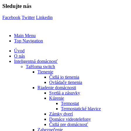
Sledujte nás
Facebook
Twitter
Linkedin
Main Menu
Top Navigation
Úvod
O nás
Inteligentná domácnosť
TaHoma switch
Tienenie
Čidlá io tienenia
Ovládače tienenia
Riadenie domácnosti
Svetlá a zásuvky
Kúrenie
Termostat
Termostatické hlavice
Zámky dverí
Domáce videotelefony
Čidlá pre domácnosť
Zabezpečenie