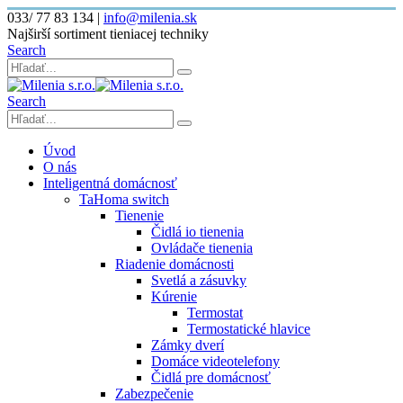
033/ 77 83 134
|
info@milenia.sk
Najširší sortiment tieniacej techniky
Search
Search
Úvod
O nás
Inteligentná domácnosť
TaHoma switch
Tienenie
Čidlá io tienenia
Ovládače tienenia
Riadenie domácnosti
Svetlá a zásuvky
Kúrenie
Termostat
Termostatické hlavice
Zámky dverí
Domáce videotelefony
Čidlá pre domácnosť
Zabezpečenie