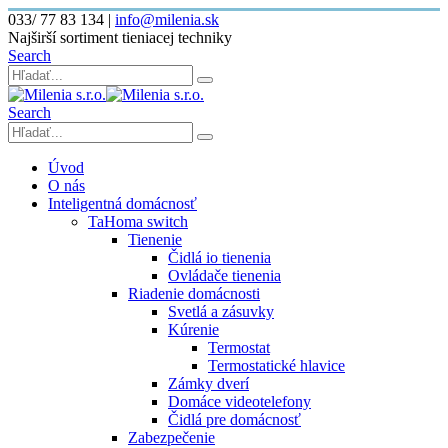
033/ 77 83 134
|
info@milenia.sk
Najširší sortiment tieniacej techniky
Search
Search
Úvod
O nás
Inteligentná domácnosť
TaHoma switch
Tienenie
Čidlá io tienenia
Ovládače tienenia
Riadenie domácnosti
Svetlá a zásuvky
Kúrenie
Termostat
Termostatické hlavice
Zámky dverí
Domáce videotelefony
Čidlá pre domácnosť
Zabezpečenie