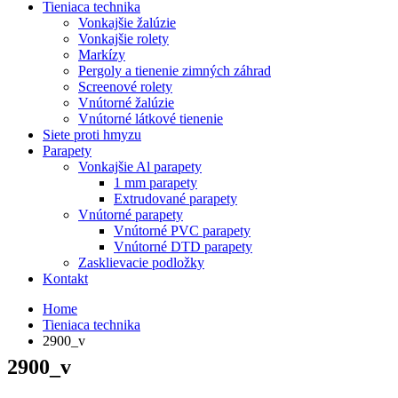
Tieniaca technika
Vonkajšie žalúzie
Vonkajšie rolety
Markízy
Pergoly a tienenie zimných záhrad
Screenové rolety
Vnútorné žalúzie
Vnútorné látkové tienenie
Siete proti hmyzu
Parapety
Vonkajšie Al parapety
1 mm parapety
Extrudované parapety
Vnútorné parapety
Vnútorné PVC parapety
Vnútorné DTD parapety
Zasklievacie podložky
Kontakt
Home
Tieniaca technika
2900_v
2900_v