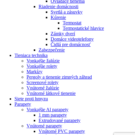
Ovládače tienenia
Riadenie domácnosti
Svetlá a zásuvky
Kúrenie
Termostat
Termostatické hlavice
Zámky dverí
Domáce videotelefony
Čidlá pre domácnosť
Zabezpečenie
Tieniaca technika
Vonkajšie žalúzie
Vonkajšie rolety
Markízy
Pergoly a tienenie zimných záhrad
Screenové rolety
Vnútorné žalúzie
Vnútorné látkové tienenie
Siete proti hmyzu
Parapety
Vonkajšie Al parapety
1 mm parapety
Extrudované parapety
Vnútorné parapety
Vnútorné PVC parapety