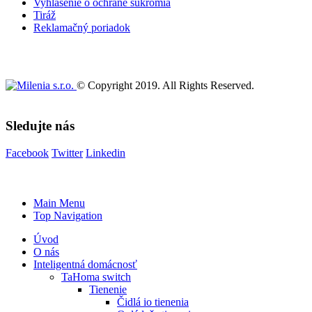
Vyhlásenie o ochrane súkromia
Tiráž
Reklamačný poriadok
© Copyright 2019. All Rights Reserved.
Sledujte nás
Facebook
Twitter
Linkedin
Main Menu
Top Navigation
Úvod
O nás
Inteligentná domácnosť
TaHoma switch
Tienenie
Čidlá io tienenia