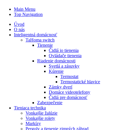
Main Menu
Top Navigation
Úvod
O nás
Inteligentná domácnosť
TaHoma switch
Tienenie
Čidlá io tienenia
Ovládače tienenia
Riadenie domácnosti
Svetlá a zásuvky
Kúrenie
Termostat
Termostatické hlavice
Zámky dverí
Domáce videotelefony
Čidlá pre domácnosť
Zabezpečenie
Tieniaca technika
Vonkajšie žalúzie
Vonkajšie rolety
Markízy
Pergoly a tienenie zimných záhrad