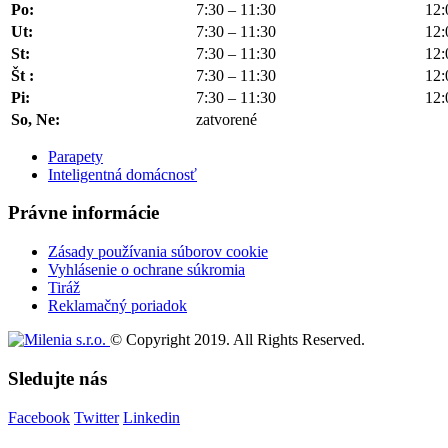
Po:
7:30 – 11:30
12:
Ut:
7:30 – 11:30
12:
St:
7:30 – 11:30
12:
Št :
7:30 – 11:30
12:
Pi:
7:30 – 11:30
12:
So, Ne:
zatvorené
Parapety
Inteligentná domácnosť
Právne informácie
Zásady používania súborov cookie
Vyhlásenie o ochrane súkromia
Tiráž
Reklamačný poriadok
© Copyright 2019. All Rights Reserved.
Sledujte nás
Facebook
Twitter
Linkedin