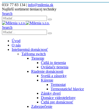
033/ 77 83 134
|
info@milenia.sk
Najširší sortiment tieniacej techniky
Search
Search
Úvod
O nás
Inteligentná domácnosť
TaHoma switch
Tienenie
Čidlá io tienenia
Ovládače tienenia
Riadenie domácnosti
Svetlá a zásuvky
Kúrenie
Termostat
Termostatické hlavice
Zámky dverí
Domáce videotelefony
Čidlá pre domácnosť
Zabezpečenie