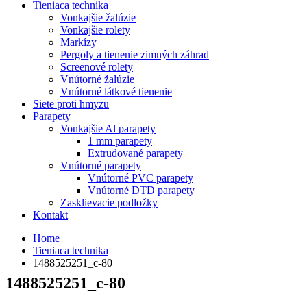
Tieniaca technika
Vonkajšie žalúzie
Vonkajšie rolety
Markízy
Pergoly a tienenie zimných záhrad
Screenové rolety
Vnútorné žalúzie
Vnútorné látkové tienenie
Siete proti hmyzu
Parapety
Vonkajšie Al parapety
1 mm parapety
Extrudované parapety
Vnútorné parapety
Vnútorné PVC parapety
Vnútorné DTD parapety
Zasklievacie podložky
Kontakt
Home
Tieniaca technika
1488525251_c-80
1488525251_c-80