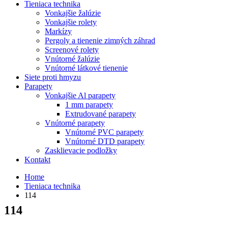
Tieniaca technika
Vonkajšie žalúzie
Vonkajšie rolety
Markízy
Pergoly a tienenie zimných záhrad
Screenové rolety
Vnútorné žalúzie
Vnútorné látkové tienenie
Siete proti hmyzu
Parapety
Vonkajšie Al parapety
1 mm parapety
Extrudované parapety
Vnútorné parapety
Vnútorné PVC parapety
Vnútorné DTD parapety
Zasklievacie podložky
Kontakt
Home
Tieniaca technika
114
114