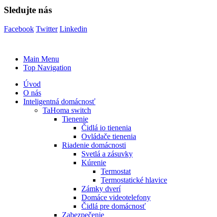
Sledujte nás
Facebook
Twitter
Linkedin
Main Menu
Top Navigation
Úvod
O nás
Inteligentná domácnosť
TaHoma switch
Tienenie
Čidlá io tienenia
Ovládače tienenia
Riadenie domácnosti
Svetlá a zásuvky
Kúrenie
Termostat
Termostatické hlavice
Zámky dverí
Domáce videotelefony
Čidlá pre domácnosť
Zabezpečenie