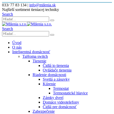
033/ 77 83 134
|
info@milenia.sk
Najširší sortiment tieniacej techniky
Search
Search
Úvod
O nás
Inteligentná domácnosť
TaHoma switch
Tienenie
Čidlá io tienenia
Ovládače tienenia
Riadenie domácnosti
Svetlá a zásuvky
Kúrenie
Termostat
Termostatické hlavice
Zámky dverí
Domáce videotelefony
Čidlá pre domácnosť
Zabezpečenie