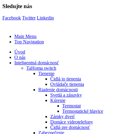
Sledujte nás
Facebook
Twitter
Linkedin
Main Menu
Top Navigation
Úvod
O nás
Inteligentná domácnosť
TaHoma switch
Tienenie
Čidlá io tienenia
Ovládače tienenia
Riadenie domácnosti
Svetlá a zásuvky
Kúrenie
Termostat
Termostatické hlavice
Zámky dverí
Domáce videotelefony
Čidlá pre domácnosť
Zabezpečenie