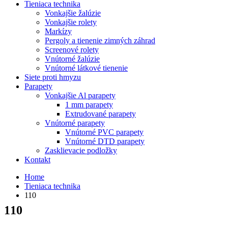
Tieniaca technika
Vonkajšie žalúzie
Vonkajšie rolety
Markízy
Pergoly a tienenie zimných záhrad
Screenové rolety
Vnútorné žalúzie
Vnútorné látkové tienenie
Siete proti hmyzu
Parapety
Vonkajšie Al parapety
1 mm parapety
Extrudované parapety
Vnútorné parapety
Vnútorné PVC parapety
Vnútorné DTD parapety
Zasklievacie podložky
Kontakt
Home
Tieniaca technika
110
110