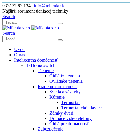
033/ 77 83 134
|
info@milenia.sk
Najširší sortiment tieniacej techniky
Search
Search
Úvod
O nás
Inteligentná domácnosť
TaHoma switch
Tienenie
Čidlá io tienenia
Ovládače tienenia
Riadenie domácnosti
Svetlá a zásuvky
Kúrenie
Termostat
Termostatické hlavice
Zámky dverí
Domáce videotelefony
Čidlá pre domácnosť
Zabezpečenie