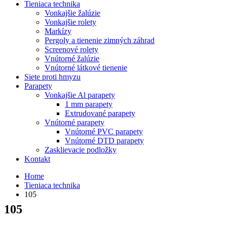
Tieniaca technika
Vonkajšie žalúzie
Vonkajšie rolety
Markízy
Pergoly a tienenie zimných záhrad
Screenové rolety
Vnútorné žalúzie
Vnútorné látkové tienenie
Siete proti hmyzu
Parapety
Vonkajšie Al parapety
1 mm parapety
Extrudované parapety
Vnútorné parapety
Vnútorné PVC parapety
Vnútorné DTD parapety
Zasklievacie podložky
Kontakt
Home
Tieniaca technika
105
105