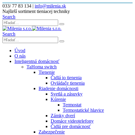
033/ 77 83 134
|
info@milenia.sk
Najširší sortiment tieniacej techniky
Search
Search
Úvod
O nás
Inteligentná domácnosť
TaHoma switch
Tienenie
Čidlá io tienenia
Ovládače tienenia
Riadenie domácnosti
Svetlá a zásuvky
Kúrenie
Termostat
Termostatické hlavice
Zámky dverí
Domáce videotelefony
Čidlá pre domácnosť
Zabezpečenie