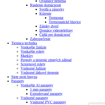
Ovládače tienenia
Riadenie domácnosti
Svetlá a zásuvky
Kúrenie
Termostat
Termostatické hlavice
Zámky dverí
Domáce videotelefony
Čidlá pre domácnosť
Zabezpečenie
Tieniaca technika
Vonkajšie žalúzie
Vonkajšie rolety
Markízy
Pergoly a tienenie zimných záhrad
Screenové rolety
Vnútorné žalúzie
Vnútorné látkové tienenie
Siete proti hmyzu
Parapety
Vonkajšie Al parapety
1 mm parapety
Extrudované parapety
Vnútorné parapety
Vnútorné PVC parapety