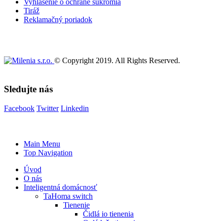
Vyhlásenie o ochrane súkromia
Tiráž
Reklamačný poriadok
© Copyright 2019. All Rights Reserved.
Sledujte nás
Facebook
Twitter
Linkedin
Main Menu
Top Navigation
Úvod
O nás
Inteligentná domácnosť
TaHoma switch
Tienenie
Čidlá io tienenia