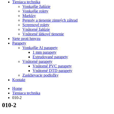
Tieniaca technika
Vonkajšie žalúzie
Vonkajšie rolety
Markízy
Pergoly a tienenie zimných záhrad
Screenové rolety
Vnútorné žalúzie
Vnútorné látkové tienenie
Siete proti hmyzu
Parapety
Vonkajšie Al parapety
1 mm parapety
Extrudované parapety
Vnútorné parapety
Vnútorné PVC parapety
Vnútorné DTD parapety
Zasklievacie podložky
Kontakt
Home
Tieniaca technika
010-2
010-2