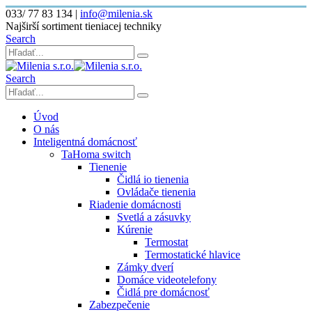
033/ 77 83 134
|
info@milenia.sk
Najširší sortiment tieniacej techniky
Search
Search
Úvod
O nás
Inteligentná domácnosť
TaHoma switch
Tienenie
Čidlá io tienenia
Ovládače tienenia
Riadenie domácnosti
Svetlá a zásuvky
Kúrenie
Termostat
Termostatické hlavice
Zámky dverí
Domáce videotelefony
Čidlá pre domácnosť
Zabezpečenie