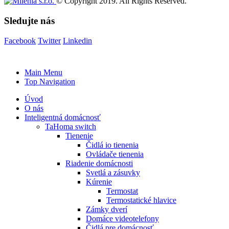
© Copyright 2019. All Rights Reserved.
Sledujte nás
Facebook
Twitter
Linkedin
Main Menu
Top Navigation
Úvod
O nás
Inteligentná domácnosť
TaHoma switch
Tienenie
Čidlá io tienenia
Ovládače tienenia
Riadenie domácnosti
Svetlá a zásuvky
Kúrenie
Termostat
Termostatické hlavice
Zámky dverí
Domáce videotelefony
Čidlá pre domácnosť