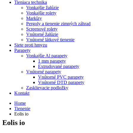
Tieniaca technika
Vonkajšie žalúzie
Vonkajšie rolety
Markízy
Pergoly a tienenie zimných záhrad
Screenové rolety
Vnútorné žalúzie
Vnútorné látkové tienenie
Siete proti hmyzu
Parapety
Vonkajšie Al parapety
1 mm parapety
Extrudované parapety
Vnútorné parapety
Vnútorné PVC parapety
Vnútorné DTD parapety
Zasklievacie podložky
Kontakt
Home
Tienenie
Eolis io
Eolis io