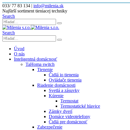
033/ 77 83 134
|
info@milenia.sk
Najširší sortiment tieniacej techniky
Search
Search
Úvod
O nás
Inteligentná domácnosť
TaHoma switch
Tienenie
Čidlá io tienenia
Ovládače tienenia
Riadenie domácnosti
Svetlá a zásuvky
Kúrenie
Termostat
Termostatické hlavice
Zámky dverí
Domáce videotelefony
Čidlá pre domácnosť
Zabezpečenie