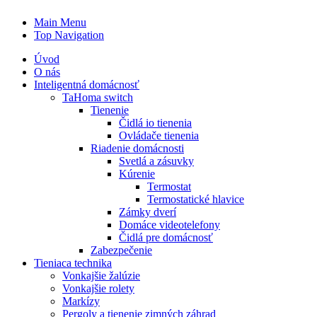
Main Menu
Top Navigation
Úvod
O nás
Inteligentná domácnosť
TaHoma switch
Tienenie
Čidlá io tienenia
Ovládače tienenia
Riadenie domácnosti
Svetlá a zásuvky
Kúrenie
Termostat
Termostatické hlavice
Zámky dverí
Domáce videotelefony
Čidlá pre domácnosť
Zabezpečenie
Tieniaca technika
Vonkajšie žalúzie
Vonkajšie rolety
Markízy
Pergoly a tienenie zimných záhrad