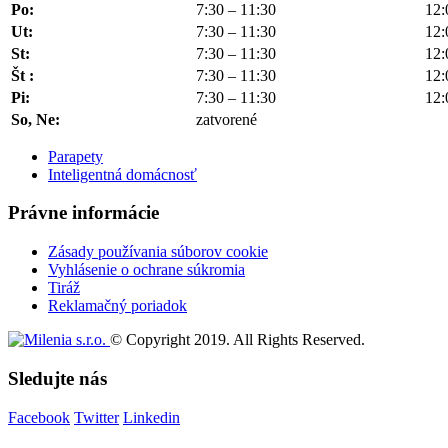
Po:
7:30 – 11:30
12:
Ut:
7:30 – 11:30
12:
St:
7:30 – 11:30
12:
Št :
7:30 – 11:30
12:
Pi:
7:30 – 11:30
12:
So, Ne:
zatvorené
Parapety
Inteligentná domácnosť
Právne informácie
Zásady používania súborov cookie
Vyhlásenie o ochrane súkromia
Tiráž
Reklamačný poriadok
© Copyright 2019. All Rights Reserved.
Sledujte nás
Facebook
Twitter
Linkedin