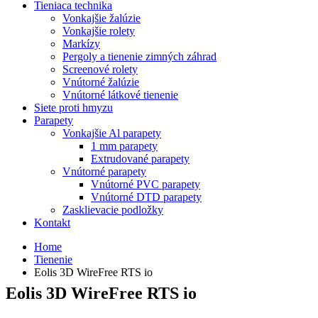
Tieniaca technika
Vonkajšie žalúzie
Vonkajšie rolety
Markízy
Pergoly a tienenie zimných záhrad
Screenové rolety
Vnútorné žalúzie
Vnútorné látkové tienenie
Siete proti hmyzu
Parapety
Vonkajšie Al parapety
1 mm parapety
Extrudované parapety
Vnútorné parapety
Vnútorné PVC parapety
Vnútorné DTD parapety
Zasklievacie podložky
Kontakt
Home
Tienenie
Eolis 3D WireFree RTS io
Eolis 3D WireFree RTS io