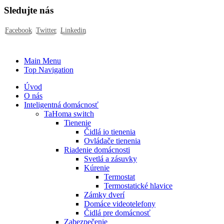
Sledujte nás
Facebook
Twitter
Linkedin
Main Menu
Top Navigation
Úvod
O nás
Inteligentná domácnosť
TaHoma switch
Tienenie
Čidlá io tienenia
Ovládače tienenia
Riadenie domácnosti
Svetlá a zásuvky
Kúrenie
Termostat
Termostatické hlavice
Zámky dverí
Domáce videotelefony
Čidlá pre domácnosť
Zabezpečenie