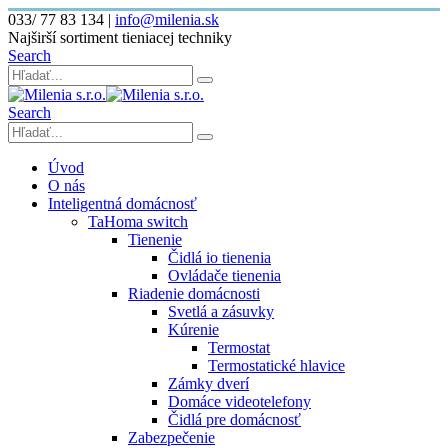
033/ 77 83 134
|
info@milenia.sk
Najširší sortiment tieniacej techniky
Search
Search
Úvod
O nás
Inteligentná domácnosť
TaHoma switch
Tienenie
Čidlá io tienenia
Ovládače tienenia
Riadenie domácnosti
Svetlá a zásuvky
Kúrenie
Termostat
Termostatické hlavice
Zámky dverí
Domáce videotelefony
Čidlá pre domácnosť
Zabezpečenie