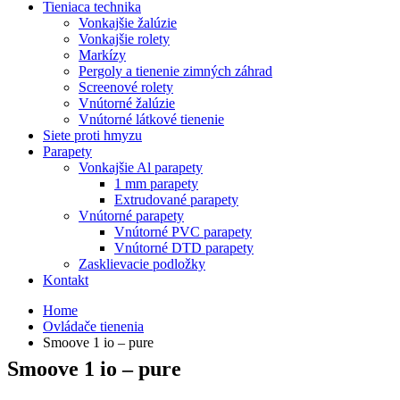
Tieniaca technika
Vonkajšie žalúzie
Vonkajšie rolety
Markízy
Pergoly a tienenie zimných záhrad
Screenové rolety
Vnútorné žalúzie
Vnútorné látkové tienenie
Siete proti hmyzu
Parapety
Vonkajšie Al parapety
1 mm parapety
Extrudované parapety
Vnútorné parapety
Vnútorné PVC parapety
Vnútorné DTD parapety
Zasklievacie podložky
Kontakt
Home
Ovládače tienenia
Smoove 1 io – pure
Smoove 1 io – pure