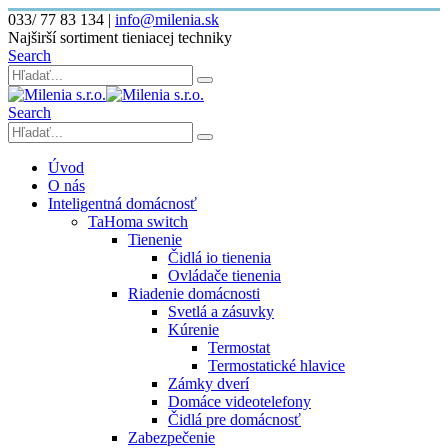
033/ 77 83 134
|
info@milenia.sk
Najširší sortiment tieniacej techniky
Search
Search
Úvod
O nás
Inteligentná domácnosť
TaHoma switch
Tienenie
Čidlá io tienenia
Ovládače tienenia
Riadenie domácnosti
Svetlá a zásuvky
Kúrenie
Termostat
Termostatické hlavice
Zámky dverí
Domáce videotelefony
Čidlá pre domácnosť
Zabezpečenie