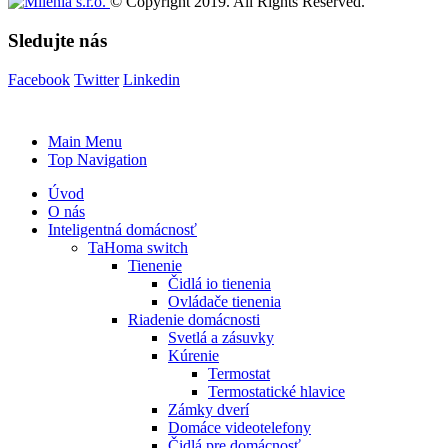
© Copyright 2019. All Rights Reserved.
Sledujte nás
Facebook
Twitter
Linkedin
Main Menu
Top Navigation
Úvod
O nás
Inteligentná domácnosť
TaHoma switch
Tienenie
Čidlá io tienenia
Ovládače tienenia
Riadenie domácnosti
Svetlá a zásuvky
Kúrenie
Termostat
Termostatické hlavice
Zámky dverí
Domáce videotelefony
Čidlá pre domácnosť