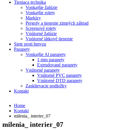
Tieniaca technika
Vonkajšie žalúzie
Vonkajšie rolety
Markízy
Pergoly a tienenie zimných záhrad
Screenové rolety
Vnútorné žalúzie
Vnútorné látkové tienenie
Siete proti hmyzu
Parapety
Vonkajšie Al parapety
1 mm parapety
Extrudované parapety
Vnútorné parapety
Vnútorné PVC parapety
Vnútorné DTD parapety
Zasklievacie podložky
Kontakt
Home
Kontakt
milenia_ interier_07
milenia_ interier_07