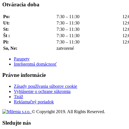
Otváracia doba
Po:
7:30 – 11:30
12:
Ut:
7:30 – 11:30
12:
St:
7:30 – 11:30
12:
Št :
7:30 – 11:30
12:
Pi:
7:30 – 11:30
12:
So, Ne:
zatvorené
Parapety
Inteligentná domácnosť
Právne informácie
Zásady používania súborov cookie
Vyhlásenie o ochrane súkromia
Tiráž
Reklamačný poriadok
© Copyright 2019. All Rights Reserved.
Sledujte nás