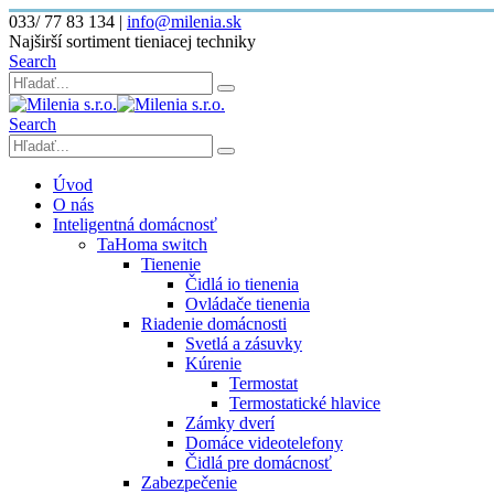
033/ 77 83 134
|
info@milenia.sk
Najširší sortiment tieniacej techniky
Search
Search
Úvod
O nás
Inteligentná domácnosť
TaHoma switch
Tienenie
Čidlá io tienenia
Ovládače tienenia
Riadenie domácnosti
Svetlá a zásuvky
Kúrenie
Termostat
Termostatické hlavice
Zámky dverí
Domáce videotelefony
Čidlá pre domácnosť
Zabezpečenie