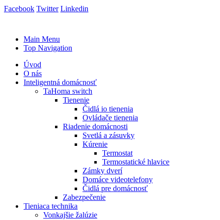
Facebook
Twitter
Linkedin
Main Menu
Top Navigation
Úvod
O nás
Inteligentná domácnosť
TaHoma switch
Tienenie
Čidlá io tienenia
Ovládače tienenia
Riadenie domácnosti
Svetlá a zásuvky
Kúrenie
Termostat
Termostatické hlavice
Zámky dverí
Domáce videotelefony
Čidlá pre domácnosť
Zabezpečenie
Tieniaca technika
Vonkajšie žalúzie