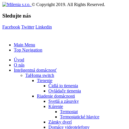
© Copyright 2019. All Rights Reserved.
Sledujte nás
Facebook
Twitter
Linkedin
Main Menu
Top Navigation
Úvod
O nás
Inteligentná domácnosť
TaHoma switch
Tienenie
Čidlá io tienenia
Ovládače tienenia
Riadenie domácnosti
Svetlá a zásuvky
Kúrenie
Termostat
Termostatické hlavice
Zámky dverí
Domáce videotelefony