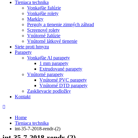
Tieniaca technika
Vonkajšie žalúzie
Vonkajšie rolety
Markízy
Pergoly a tienenie zimných záhrad
Screenové rolety
Vnútorné žalúzie
Vnútorné látkové tienenie
Siete proti hmyzu
Parapety
Vonkajšie Al parapety
1 mm parapety
Extrudované parapety
Vnútorné parapety
Vnútorné PVC parapety
Vnútorné DTD parapety
Zasklievacie podložky
Kontakt
Home
Tieniaca technika
int-35-7-2018-rendr-(2)
int-35-7-2018-rendr-(2)