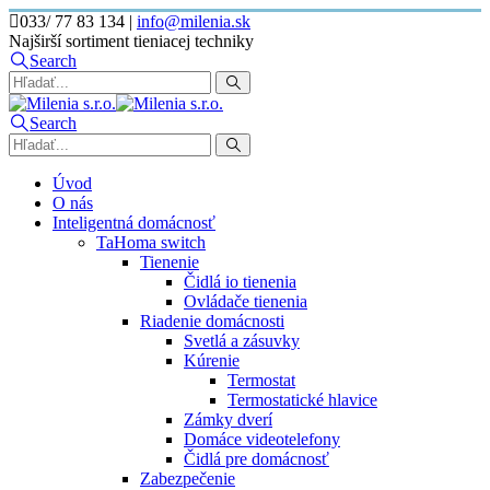
033/ 77 83 134
|
info@milenia.sk
Najširší sortiment tieniacej techniky
Search
Search
Úvod
O nás
Inteligentná domácnosť
TaHoma switch
Tienenie
Čidlá io tienenia
Ovládače tienenia
Riadenie domácnosti
Svetlá a zásuvky
Kúrenie
Termostat
Termostatické hlavice
Zámky dverí
Domáce videotelefony
Čidlá pre domácnosť
Zabezpečenie