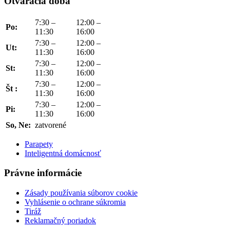
Otváracia doba
7:30 –
12:00 –
Po:
11:30
16:00
7:30 –
12:00 –
Ut:
11:30
16:00
7:30 –
12:00 –
St:
11:30
16:00
7:30 –
12:00 –
Št :
11:30
16:00
7:30 –
12:00 –
Pi:
11:30
16:00
So, Ne:
zatvorené
Parapety
Inteligentná domácnosť
Právne informácie
Zásady používania súborov cookie
Vyhlásenie o ochrane súkromia
Tiráž
Reklamačný poriadok