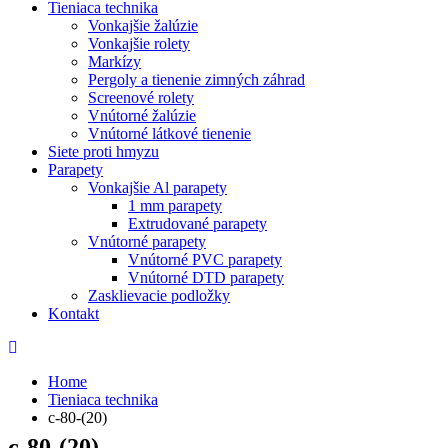
Tieniaca technika
Vonkajšie žalúzie
Vonkajšie rolety
Markízy
Pergoly a tienenie zimných záhrad
Screenové rolety
Vnútorné žalúzie
Vnútorné látkové tienenie
Siete proti hmyzu
Parapety
Vonkajšie Al parapety
1 mm parapety
Extrudované parapety
Vnútorné parapety
Vnútorné PVC parapety
Vnútorné DTD parapety
Zasklievacie podložky
Kontakt
Home
Tieniaca technika
c-80-(20)
c-80-(20)