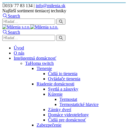
033/ 77 83 134
|
info@milenia.sk
Najširší sortiment tieniacej techniky
Search
Search
Úvod
O nás
Inteligentná domácnosť
TaHoma switch
Tienenie
Čidlá io tienenia
Ovládače tienenia
Riadenie domácnosti
Svetlá a zásuvky
Kúrenie
Termostat
Termostatické hlavice
Zámky dverí
Domáce videotelefony
Čidlá pre domácnosť
Zabezpečenie