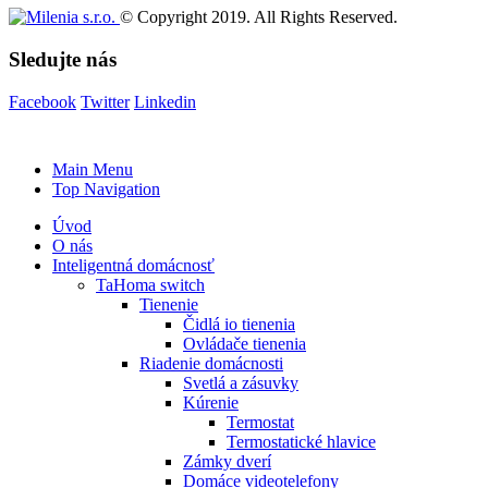
© Copyright 2019. All Rights Reserved.
Sledujte nás
Facebook
Twitter
Linkedin
Main Menu
Top Navigation
Úvod
O nás
Inteligentná domácnosť
TaHoma switch
Tienenie
Čidlá io tienenia
Ovládače tienenia
Riadenie domácnosti
Svetlá a zásuvky
Kúrenie
Termostat
Termostatické hlavice
Zámky dverí
Domáce videotelefony