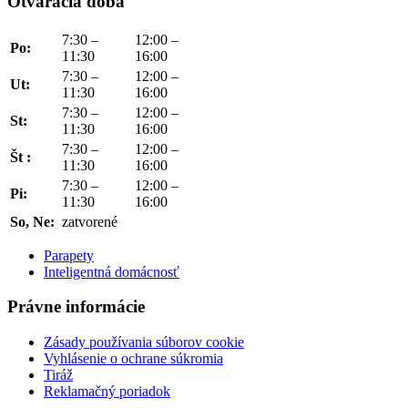
Otváracia doba
7:30 –
12:00 –
Po:
11:30
16:00
7:30 –
12:00 –
Ut:
11:30
16:00
7:30 –
12:00 –
St:
11:30
16:00
7:30 –
12:00 –
Št :
11:30
16:00
7:30 –
12:00 –
Pi:
11:30
16:00
So, Ne:
zatvorené
Parapety
Inteligentná domácnosť
Právne informácie
Zásady používania súborov cookie
Vyhlásenie o ochrane súkromia
Tiráž
Reklamačný poriadok