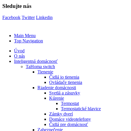
Sledujte nás
Facebook
Twitter
Linkedin
Main Menu
Top Navigation
Úvod
O nás
Inteligentná domácnosť
TaHoma switch
Tienenie
Čidlá io tienenia
Ovládače tienenia
Riadenie domácnosti
Svetlá a zásuvky
Kúrenie
Termostat
Termostatické hlavice
Zámky dverí
Domáce videotelefony
Čidlá pre domácnosť
Zabezpečenie