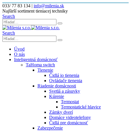
033/ 77 83 134
|
info@milenia.sk
Najširší sortiment tieniacej techniky
Search
Search
Úvod
O nás
Inteligentná domácnosť
TaHoma switch
Tienenie
Čidlá io tienenia
Ovládače tienenia
Riadenie domácnosti
Svetlá a zásuvky
Kúrenie
Termostat
Termostatické hlavice
Zámky dverí
Domáce videotelefony
Čidlá pre domácnosť
Zabezpečenie