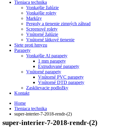
Tieniaca technika
Vonkajšie žalúzie
Vonkajšie rolety
Markízy
Pergoly a tienenie zimných záhrad
Screenové rolety
Vnútorné žalúzie
Vnútorné látkové tienenie
Siete proti hmyzu
Parapety
Vonkajšie Al parapety
1 mm parapety
Extrudované parapety
Vnútorné parapety
Vnútorné PVC parapety
Vnútorné DTD parapety
Zasklievacie podložky
Kontakt
Home
Tieniaca technika
super-interier-7-2018-rendr-(2)
super-interier-7-2018-rendr-(2)