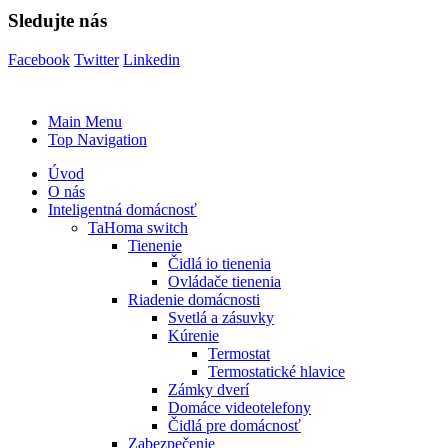
Sledujte nás
Facebook
Twitter
Linkedin
Main Menu
Top Navigation
Úvod
O nás
Inteligentná domácnosť
TaHoma switch
Tienenie
Čidlá io tienenia
Ovládače tienenia
Riadenie domácnosti
Svetlá a zásuvky
Kúrenie
Termostat
Termostatické hlavice
Zámky dverí
Domáce videotelefony
Čidlá pre domácnosť
Zabezpečenie