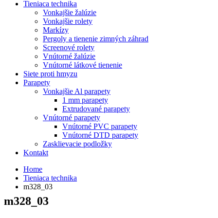
Tieniaca technika
Vonkajšie žalúzie
Vonkajšie rolety
Markízy
Pergoly a tienenie zimných záhrad
Screenové rolety
Vnútorné žalúzie
Vnútorné látkové tienenie
Siete proti hmyzu
Parapety
Vonkajšie Al parapety
1 mm parapety
Extrudované parapety
Vnútorné parapety
Vnútorné PVC parapety
Vnútorné DTD parapety
Zasklievacie podložky
Kontakt
Home
Tieniaca technika
m328_03
m328_03