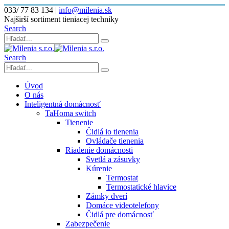
033/ 77 83 134
|
info@milenia.sk
Najširší sortiment tieniacej techniky
Search
Search
Úvod
O nás
Inteligentná domácnosť
TaHoma switch
Tienenie
Čidlá io tienenia
Ovládače tienenia
Riadenie domácnosti
Svetlá a zásuvky
Kúrenie
Termostat
Termostatické hlavice
Zámky dverí
Domáce videotelefony
Čidlá pre domácnosť
Zabezpečenie