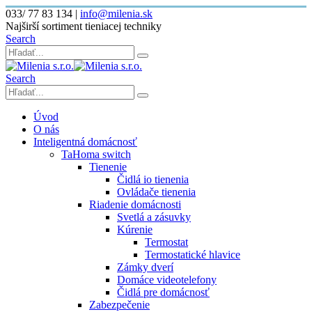
033/ 77 83 134
|
info@milenia.sk
Najširší sortiment tieniacej techniky
Search
Search
Úvod
O nás
Inteligentná domácnosť
TaHoma switch
Tienenie
Čidlá io tienenia
Ovládače tienenia
Riadenie domácnosti
Svetlá a zásuvky
Kúrenie
Termostat
Termostatické hlavice
Zámky dverí
Domáce videotelefony
Čidlá pre domácnosť
Zabezpečenie