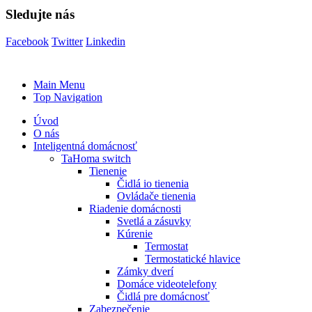
Sledujte nás
Facebook
Twitter
Linkedin
Main Menu
Top Navigation
Úvod
O nás
Inteligentná domácnosť
TaHoma switch
Tienenie
Čidlá io tienenia
Ovládače tienenia
Riadenie domácnosti
Svetlá a zásuvky
Kúrenie
Termostat
Termostatické hlavice
Zámky dverí
Domáce videotelefony
Čidlá pre domácnosť
Zabezpečenie