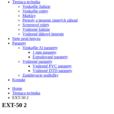
Tieniaca technika
Vonkajšie žalúzie
Vonkajšie rolety
Markízy
Pergoly a tienenie zimných záhrad
Screenové rolety
Vnútorné žalúzie
Vnútorné látkové tienenie
Siete proti hmyzu
Parapety
Vonkajšie Al parapety
1 mm parapety
Extrudované parapety
Vnútorné parapety
Vnútorné PVC parapety
Vnútorné DTD parapety
Zasklievacie podložky
Kontakt
Home
Tieniaca technika
EXT-50 2
EXT-50 2